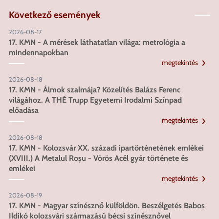
Következő események
2026-08-17
17. KMN - A mérések láthatatlan világa: metrológia a
mindennapokban
megtekintés
2026-08-18
17. KMN - Álmok szalmája? Közelítés Balázs Ferenc
világához. A THÉ Trupp Egyetemi Irodalmi Színpad
előadása
megtekintés
2026-08-18
17. KMN - Kolozsvár XX. századi ipartörténetének emlékei
(XVIII.) A Metalul Roșu - Vörös Acél gyár története és
emlékei
megtekintés
2026-08-19
17. KMN - Magyar színésznő külföldön. Beszélgetés Babos
Ildikó kolozsvári származású bécsi színésznővel