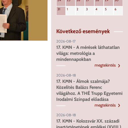
24
25
26
27
28
29
30
31
1
2
3
4
5
6
Következő események
2026-08-17
17. KMN - A mérések láthatatlan
világa: metrológia a
mindennapokban
megtekintés
2026-08-18
17. KMN - Álmok szalmája?
Közelítés Balázs Ferenc
világához. A THÉ Trupp Egyetemi
Irodalmi Színpad előadása
megtekintés
2026-08-18
17. KMN - Kolozsvár XX. századi
ipartörténetének emlékei (XVIII.)