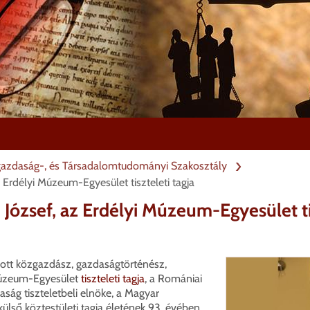
zgazdaság-, és Társadalomtudományi Szakosztály
 Erdélyi Múzeum-Egyesület tiszteleti tagja
József, az Erdélyi Múzeum-Egyesület tis
ott közgazdász, gazdaságtörténész,
Múzeum-Egyesület
tiszteleti tagja
, a Romániai
ág tiszteletbeli elnöke, a Magyar
ső köztestületi tagja életének 93. évében,