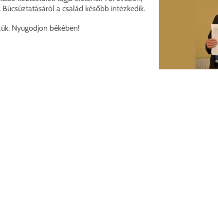
 Búcsúztatásáról a család később intézkedik.
zzük. Nyugodjon békében!