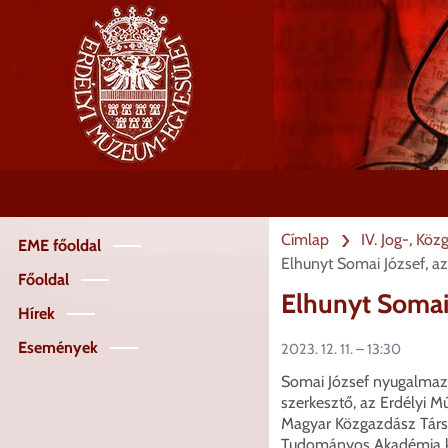
Ugrás
a
tartalomra
Címlap
IV. Jog-, Kö
EME főoldal
Jog
Elhunyt Somai József, az
menü
Főoldal
Elhunyt Somai 
Hírek
Események
2023. 12. 11. – 13:30
Somai József nyugalmaz
szerkesztő, az Erdélyi 
Magyar Közgazdász Társas
Tudományos Akadémia kül