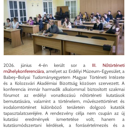
2026. június 4-én került sor a
III. Nőtörténeti
műhelykonferenciára
, amelyet az Erdélyi Múzeum-Egyesület, a
Babeș–Bolyai Tudományegyetem Magyar Történeti Intézete
és a Kolozsvári Akadémiai Bizottság közösen szervezett. A
konferencia immár harmadik alkalommal biztosított szakmai
fórumot az erdélyi vonatkozású nőtörténeti kutatások
bemutatására, valamint a történelem, művészettörténet és
irodalomtörténet különböző területein dolgozó kutatók
tapasztalatcseréjére. A rendezvény célja nem csupán az új
kutatási eredmények ismertetése volt, hanem a
kutatásmódszertani kérdések, a forrásértelmezés és a