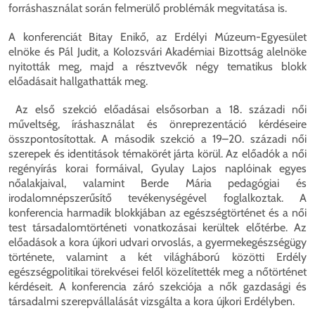
forráshasználat során felmerülő problémák megvitatása is.
A konferenciát Bitay Enikő, az Erdélyi Múzeum-Egyesület
elnöke és Pál Judit, a Kolozsvári Akadémiai Bizottság alelnöke
nyitották meg, majd a résztvevők négy tematikus blokk
előadásait hallgathatták meg.
Az első szekció előadásai elsősorban a 18. századi női
műveltség, íráshasználat és önreprezentáció kérdéseire
összpontosítottak. A második szekció a 19–20. századi női
szerepek és identitások témakörét járta körül. Az előadók a női
regényírás korai formáival, Gyulay Lajos naplóinak egyes
nőalakjaival, valamint Berde Mária pedagógiai és
irodalomnépszerűsítő tevékenységével foglalkoztak. A
konferencia harmadik blokkjában az egészségtörténet és a női
test társadalomtörténeti vonatkozásai kerültek előtérbe. Az
előadások a kora újkori udvari orvoslás, a gyermekegészségügy
története, valamint a két világháború közötti Erdély
egészségpolitikai törekvései felől közelítették meg a nőtörténet
kérdéseit. A konferencia záró szekciója a nők gazdasági és
társadalmi szerepvállalását vizsgálta a kora újkori Erdélyben.