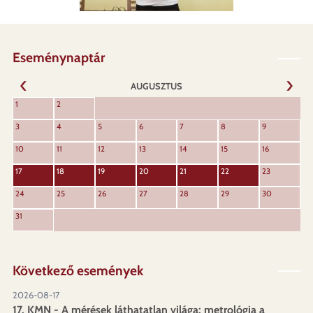
Eseménynaptár
AUGUSZTUS
KÖVET
1
2
ELŐZŐ
3
4
5
6
7
8
9
10
11
12
13
14
15
16
17
18
19
20
21
22
23
24
25
26
27
28
29
30
31
Következő események
2026-08-17
17. KMN - A mérések láthatatlan világa: metrológia a