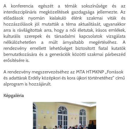
A konferencia egészét a témák sokszínűsége és az
interdiszciplináris megközelítések gazdagsága jellemezte. Az
előadások nyomán kialakuló élénk szakmai viták és
hozzászólások jól mutatták a téma aktualitását, ugyanakkor
arra is rávilágítottak arra, hogy a női életutak, írásos emlékek,
kulturális szerepek és társadalmi kapcsolatok vizsgálata
nélkülözhetetlen a múlt árnyaltabb megértéséhez. A
rendezvény emellett lehetőséget biztosított fiatal kutatók
bemutatkozására és a generációk közötti szakmai párbeszéd
erősítésére is.
A rendezvény megszervezéséhez az MTA HTMKNP „Források
és adattárak Erdély középkori és kora újkori történetéhez” című
alprogram is hozzájárult.
Képgaléria