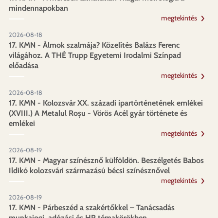
mindennapokban
megtekintés
2026-08-18
17. KMN - Álmok szalmája? Közelítés Balázs Ferenc
világához. A THÉ Trupp Egyetemi Irodalmi Színpad
előadása
megtekintés
2026-08-18
17. KMN - Kolozsvár XX. századi ipartörténetének emlékei
(XVIII.) A Metalul Roșu - Vörös Acél gyár története és
emlékei
megtekintés
2026-08-19
17. KMN - Magyar színésznő külföldön. Beszélgetés Babos
Ildikó kolozsvári származású bécsi színésznővel
megtekintés
2026-08-19
17. KMN - Párbeszéd a szakértőkkel – Tanácsadás
munkajogi, adózási és HR témakörökben,