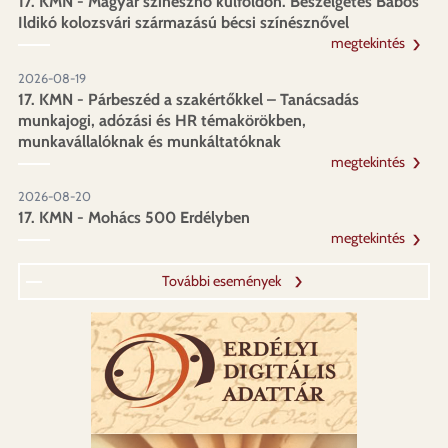
17. KMN - Magyar színésznő külföldön. Beszélgetés Babos
Ildikó kolozsvári származású bécsi színésznővel
megtekintés
2026-08-19
17. KMN - Párbeszéd a szakértőkkel – Tanácsadás
munkajogi, adózási és HR témakörökben,
munkavállalóknak és munkáltatóknak
megtekintés
2026-08-20
17. KMN - Mohács 500 Erdélyben
megtekintés
További események