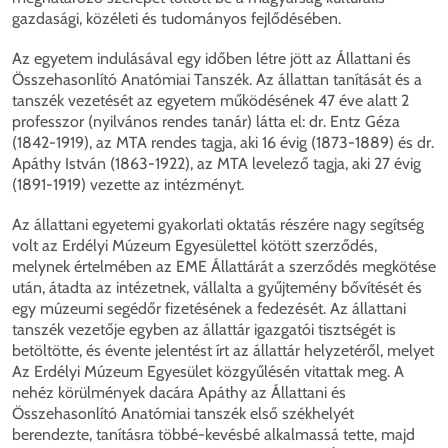
gazdasági, közéleti és tudományos fejlődésében.
Az egyetem indulásával egy időben létre jött az Állattani és
Összehasonlító Anatómiai Tanszék. Az állattan tanítását és a
tanszék vezetését az egyetem működésének 47 éve alatt 2
professzor (nyilvános rendes tanár) látta el: dr. Entz Géza
(1842-1919), az MTA rendes tagja, aki 16 évig (1873-1889) és dr.
Apáthy István (1863-1922), az MTA levelező tagja, aki 27 évig
(1891-1919) vezette az intézményt.
Az állattani egyetemi gyakorlati oktatás részére nagy segítség
volt az Erdélyi Múzeum Egyesülettel kötött szerződés,
melynek értelmében az EME Állattárát a szerződés megkötése
után, átadta az intézetnek, vállalta a gyűjtemény bővítését és
egy múzeumi segédőr fizetésének a fedezését. Az állattani
tanszék vezetője egyben az állattár igazgatói tisztségét is
betöltötte, és évente jelentést írt az állattár helyzetéről, melyet
Az Erdélyi Múzeum Egyesület közgyűlésén vitattak meg. A
nehéz körülmények dacára Apáthy az Állattani és
Összehasonlító Anatómiai tanszék első székhelyét
berendezte, tanításra többé-kevésbé alkalmassá tette, majd