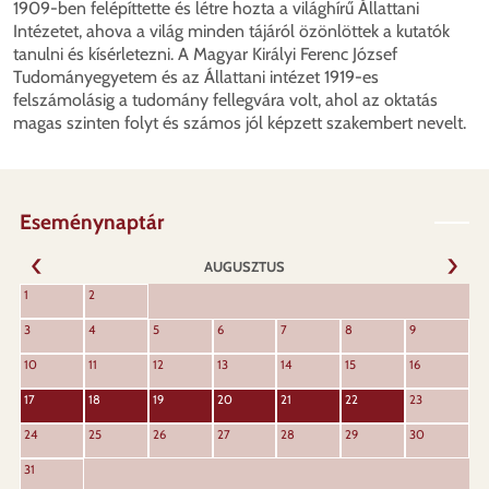
1909-ben felépíttette és létre hozta a világhírű Állattani
Intézetet, ahova a világ minden tájáról özönlöttek a kutatók
tanulni és kísérletezni. A Magyar Királyi Ferenc József
Tudományegyetem és az Állattani intézet 1919-es
felszámolásig a tudomány fellegvára volt, ahol az oktatás
magas szinten folyt és számos jól képzett szakembert nevelt.
Eseménynaptár
AUGUSZTUS
KÖVET
1
2
ELŐZŐ
3
4
5
6
7
8
9
10
11
12
13
14
15
16
17
18
19
20
21
22
23
24
25
26
27
28
29
30
31