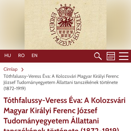
Ugrás
a
tartalomra
HU
RO
EN
Címlap
Tóthfalussy-Veress Éva: A Kolozsvári Magyar Királyi Ferenc
József Tudományegyetem Állattani tanszékének története
(1872-1919)
Tóthfalussy-Veress Éva: A Kolozsvári
Magyar Királyi Ferenc József
Tudományegyetem Állattani
tanszékének története (1872-1919)