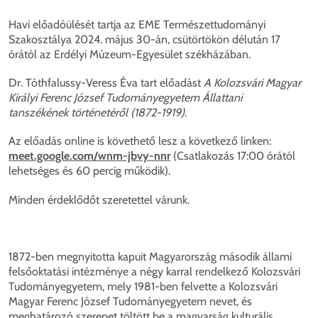
Havi előadóülését tartja az EME Természettudományi
Szakosztálya 2024. május 30-án, csütörtökön délután 17
órától az Erdélyi Múzeum-Egyesület székházában.
Dr. Tóthfalussy-Veress Éva tart előadást
A Kolozsvári Magyar
Királyi Ferenc József Tudományegyetem Állattani
tanszékének történetéről (1872-1919).
Az előadás online is követhető lesz a következő linken:
meet.google.com/wnm-jbvy-nnr
(Csatlakozás 17:00 órától
lehetséges és 60 percig működik).
Minden érdeklődőt szeretettel várunk.
1872-ben megnyitotta kapuit Magyarország második állami
felsőoktatási intézménye a négy karral rendelkező Kolozsvári
Tudományegyetem, mely 1981-ben felvette a Kolozsvári
Magyar Ferenc József Tudományegyetem nevet, és
meghatározó szerepet töltött be a magyarság kulturális