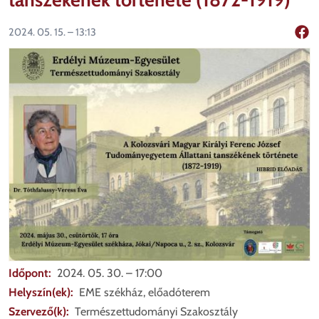
2024. 05. 15. – 13:13
Mego
Időpont
2024. 05. 30. – 17:00
Helyszín(ek)
EME székház, előadóterem
Szervező(k)
Természettudományi Szakosztály