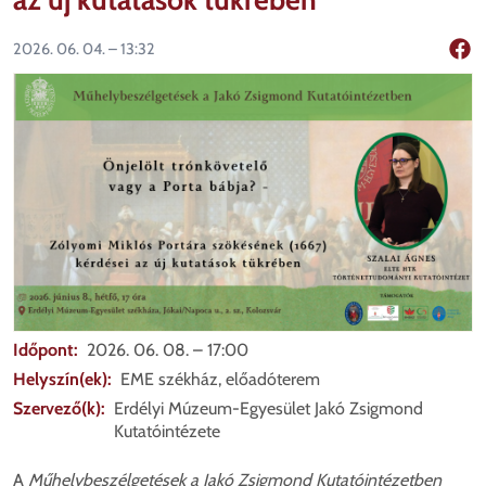
2026. 06. 04. – 13:32
Mego
Időpont
2026. 06. 08. – 17:00
Helyszín(ek)
EME székház, előadóterem
Szervező(k)
Erdélyi Múzeum-Egyesület Jakó Zsigmond
Kutatóintézete
A
Műhelybeszélgetések a Jakó Zsigmond Kutatóintézetben