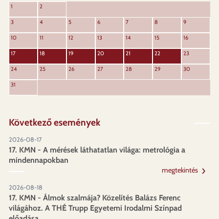
KÖVET
1
2
ELŐZŐ
3
4
5
6
7
8
9
10
11
12
13
14
15
16
17
18
19
20
21
22
23
24
25
26
27
28
29
30
31
Következő események
2026-08-17
17. KMN - A mérések láthatatlan világa: metrológia a
mindennapokban
megtekintés
2026-08-18
17. KMN - Álmok szalmája? Közelítés Balázs Ferenc
világához. A THÉ Trupp Egyetemi Irodalmi Színpad
előadása