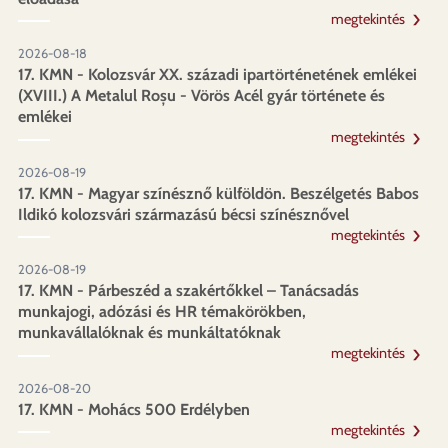
megtekintés
2026-08-18
17. KMN - Kolozsvár XX. századi ipartörténetének emlékei
(XVIII.) A Metalul Roșu - Vörös Acél gyár története és
emlékei
megtekintés
2026-08-19
17. KMN - Magyar színésznő külföldön. Beszélgetés Babos
Ildikó kolozsvári származású bécsi színésznővel
megtekintés
2026-08-19
17. KMN - Párbeszéd a szakértőkkel – Tanácsadás
munkajogi, adózási és HR témakörökben,
munkavállalóknak és munkáltatóknak
megtekintés
2026-08-20
17. KMN - Mohács 500 Erdélyben
megtekintés