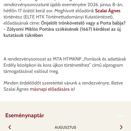
rendezvénysorozatunk
újabb eseményére 2026. június 8-án,
hétfőn 17 órától kerül sor. Meghívott előadónk
Szalai Ágnes
történész (ELTE HTK Történettudományi Kutatóintézet),
előadásának címe:
Önjelölt trónkövetelő vagy a Porta bábja?
- Zólyomi Miklós Portára szökésének (1667) kérdései az új
kutatások tükrében
A rendezvénysorozat az MTA HTMKNP „Források és adattárak
Erdély középkori és kora újkori történetéhez” című alprogram
támogatásával valósul meg.
Minden érdeklődőt szeretettel várunk a rendezvényre, illetve
Szalai Ágnes
másnapi előadására
is!
Eseménynaptár
AUGUSZTUS