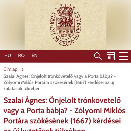
Ugrás
a
tartalomra
HU
RO
EN
Címlap
Szalai Ágnes: Önjelölt trónkövetelő vagy a Porta bábja? -
Zólyomi Miklós Portára szökésének (1667) kérdései az új
kutatások tükrében
Szalai Ágnes: Önjelölt trónkövetelő
vagy a Porta bábja? - Zólyomi Miklós
Portára szökésének (1667) kérdései
az új kutatások tükrében