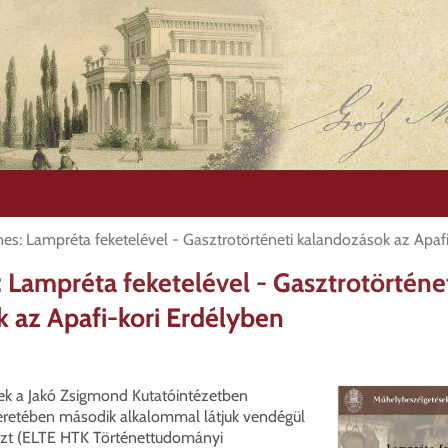
nes: Lampréta feketelével - Gasztrotörténeti kalandozások az Apaf
: Lampréta feketelével - Gasztrotörténe
 az Apafi-kori Erdélyben
k a Jakó Zsigmond Kutatóintézetben
retében második alkalommal látjuk vendégül
zt (ELTE HTK Történettudományi