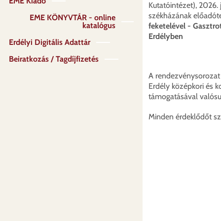
EME Kiadó
Kutatóintézet), 2026.
székházának előadót
EME KÖNYVTÁR - online
katalógus
feketelével - Gasztro
Erdélyben
Erdélyi Digitális Adattár
Beiratkozás / Tagdíjfizetés
A rendezvénysorozat
Erdély középkori és k
támogatásával valósu
Minden érdeklődőt sz