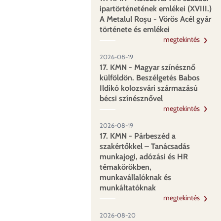
ipartörténetének emlékei (XVIII.)
A Metalul Roșu - Vörös Acél gyár
története és emlékei
megtekintés
2026-08-19
17. KMN - Magyar színésznő
külföldön. Beszélgetés Babos
Ildikó kolozsvári származású
bécsi színésznővel
megtekintés
2026-08-19
17. KMN - Párbeszéd a
szakértőkkel – Tanácsadás
munkajogi, adózási és HR
témakörökben,
munkavállalóknak és
munkáltatóknak
megtekintés
2026-08-20