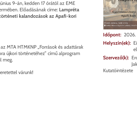
 június 9-án, kedden 17 órától az EME
ermében. Előadásának címe:
Lampréta
történeti kalandozások az Apafi-kori
Időpont
2026. 
Helyszín(ek)
E
 az MTA HTMKNP „Források és adattárak
e
ora újkori történetéhez” című alprogram
Szervező(k)
Er
l meg.
Ja
Kutatóintézete
eretettel várunk!