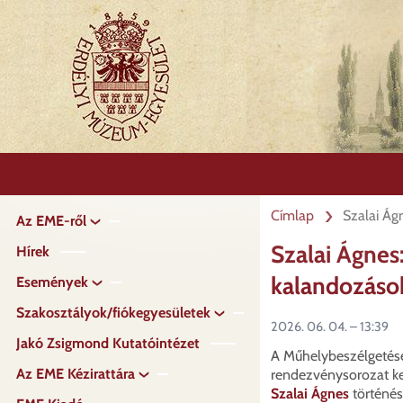
Ugrás
a
tartalomra
Címlap
Szalai Ág
Az EME-ről
Fő
navigáció
Szalai Ágnes
Hírek
kalandozások
Események
Szakosztályok/fiókegyesületek
2026. 06. 04. – 13:39
Jakó Zsigmond Kutatóintézet
A Műhelybeszélgetése
Az EME Kézirattára
rendezvénysorozat ke
Szalai Ágnes
történés