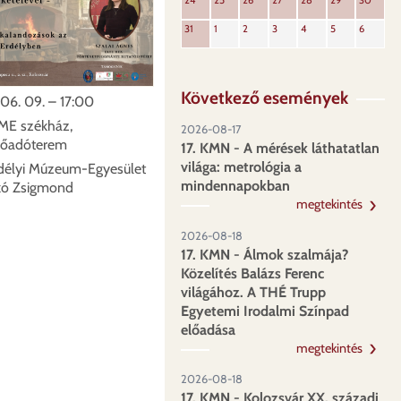
24
25
26
27
28
29
30
31
1
2
3
4
5
6
Következő események
06. 09. – 17:00
ME székház,
2026-08-17
lőadóterem
17. KMN - A mérések láthatatlan
világa: metrológia a
délyi Múzeum-Egyesület
mindennapokban
kó Zsigmond
megtekintés
2026-08-18
17. KMN - Álmok szalmája?
Közelítés Balázs Ferenc
világához. A THÉ Trupp
Egyetemi Irodalmi Színpad
előadása
megtekintés
2026-08-18
17. KMN - Kolozsvár XX. századi