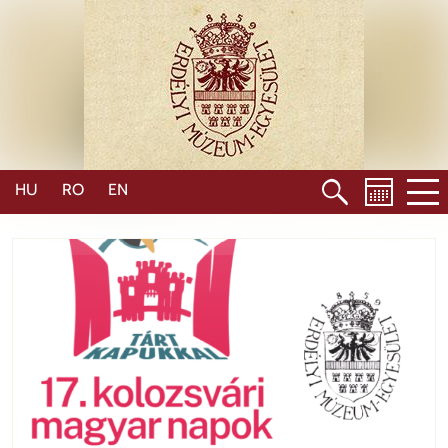
Ugrás
a
tartalomra
HU
RO
EN