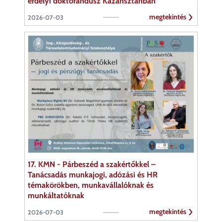
erdélyi doktorandusz Kazahsztánban
megtekintés
2026-07-03
17. KMN - Párbeszéd a szakértőkkel –
Tanácsadás munkajogi, adózási és HR
témakörökben, munkavállalóknak és
munkáltatóknak
megtekintés
2026-07-03