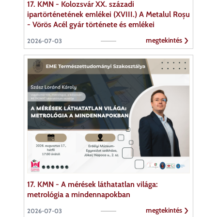
17. KMN - Kolozsvár XX. századi
ipartörténetének emlékei (XVIII.) A Metalul Roșu
- Vörös Acél gyár története és emlékei
megtekintés
2026-07-03
17. KMN - A mérések láthatatlan világa:
metrológia a mindennapokban
megtekintés
2026-07-03