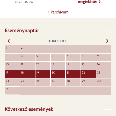
megtekintés
2026-06-24
Hírarchívum
Eseménynaptár
AUGUSZTUS
KÖVET
1
2
ELŐZŐ
3
4
5
6
7
8
9
10
11
12
13
14
15
16
17
18
19
20
21
22
23
24
25
26
27
28
29
30
31
Következő események