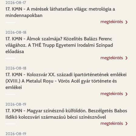
2026-08-17
17. KMN - A mérések láthatatlan világa: metrológia a
mindennapokban
megtekintés
2026-08-18
17. KMN - Álmok szalmája? Közelítés Balázs Ferenc
világához. A THÉ Trupp Egyetemi Irodalmi Színpad
előadása
megtekintés
2026-08-18
17. KMN - Kolozsvár XX. századi ipartörténetének emlékei
(XVIII.) A Metalul Roșu - Vörös Acél gyár története és
emlékei
megtekintés
2026-08-19
17. KMN - Magyar színésznő külföldön. Beszélgetés Babos
Ildikó kolozsvári származású bécsi színésznővel
megtekintés
2026-08-19