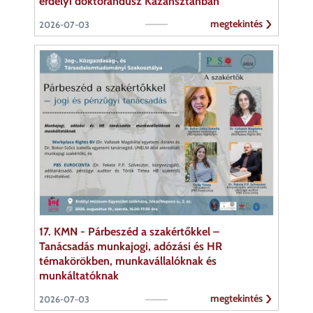
erdélyi doktorandusz Kazahsztánban
megtekintés
2026-07-03
17. KMN - Párbeszéd a szakértőkkel –
Tanácsadás munkajogi, adózási és HR
témakörökben, munkavállalóknak és
munkáltatóknak
megtekintés
2026-07-03