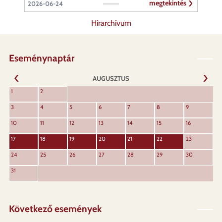
megtekintés
2026-06-24
Hírarchívum
Eseménynaptár
AUGUSZTUS
KÖVET
1
2
ELŐZŐ
3
4
5
6
7
8
9
10
11
12
13
14
15
16
17
18
19
20
21
22
23
24
25
26
27
28
29
30
31
Következő események