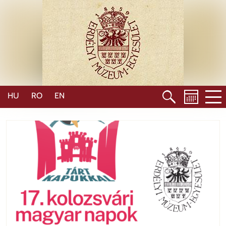
Ugrás
a
tartalomra
HU
RO
EN