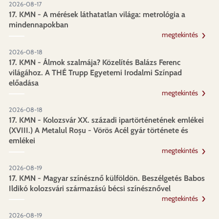
2026-08-17
17. KMN - A mérések láthatatlan világa: metrológia a
mindennapokban
megtekintés
2026-08-18
17. KMN - Álmok szalmája? Közelítés Balázs Ferenc
világához. A THÉ Trupp Egyetemi Irodalmi Színpad
előadása
megtekintés
2026-08-18
17. KMN - Kolozsvár XX. századi ipartörténetének emlékei
(XVIII.) A Metalul Roșu - Vörös Acél gyár története és
emlékei
megtekintés
2026-08-19
17. KMN - Magyar színésznő külföldön. Beszélgetés Babos
Ildikó kolozsvári származású bécsi színésznővel
megtekintés
2026-08-19