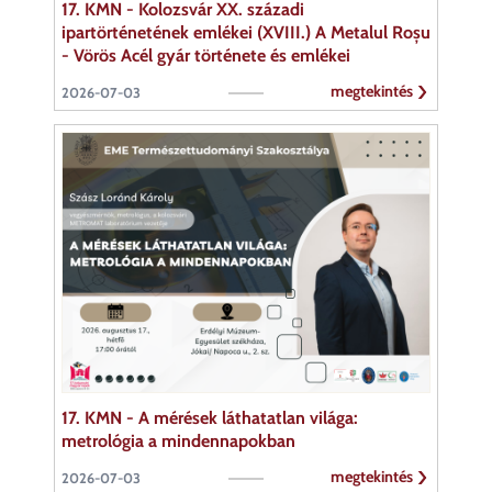
17. KMN - Kolozsvár XX. századi
ipartörténetének emlékei (XVIII.) A Metalul Roșu
- Vörös Acél gyár története és emlékei
megtekintés
2026-07-03
17. KMN - A mérések láthatatlan világa:
metrológia a mindennapokban
megtekintés
2026-07-03