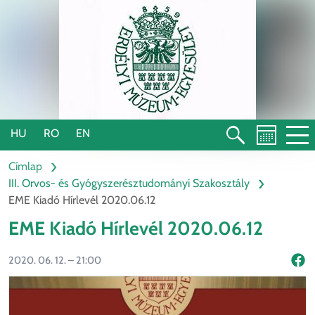
Ugrás
a
tartalomra
HU
RO
EN
Címlap
III. Orvos- és Gyógyszerésztudományi Szakosztály
EME Kiadó Hírlevél 2020.06.12
EME Kiadó Hírlevél 2020.06.12
2020. 06. 12. – 21:00
Mego