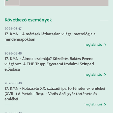
31
Következő események
2026-08-17
17. KMN - A mérések láthatatlan világa: metrológia a
mindennapokban
megtekintés
2026-08-18
17. KMN - Álmok szalmája? Közelítés Balázs Ferenc
világához. A THÉ Trupp Egyetemi Irodalmi Színpad
előadása
megtekintés
2026-08-18
17. KMN - Kolozsvár XX. századi ipartörténetének emlékei
(XVIII.) A Metalul Roșu - Vörös Acél gyár története és
emlékei
megtekintés