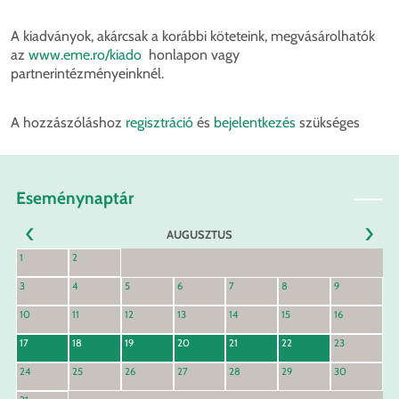
A kiadványok, akárcsak a korábbi köteteink, megvásárolhatók
az
www.eme.ro/kiado
honlapon vagy
partnerintézményeinknél.
A hozzászóláshoz
regisztráció
és
bejelentkezés
szükséges
Eseménynaptár
AUGUSZTUS
KÖVET
1
2
ELŐZŐ
3
4
5
6
7
8
9
10
11
12
13
14
15
16
17
18
19
20
21
22
23
24
25
26
27
28
29
30