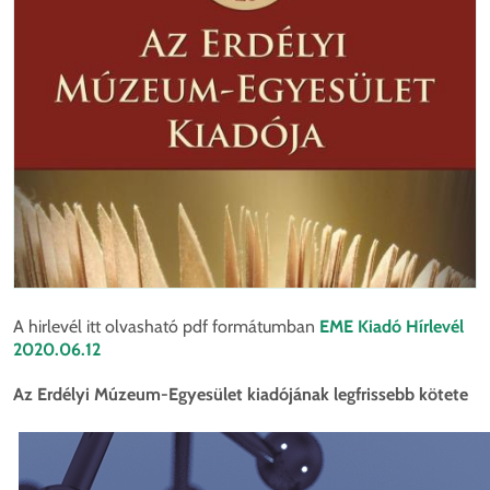
A hirlevél itt olvasható pdf formátumban
EME Kiadó Hírlevél
2020.06.12
Az Erdélyi Múzeum-Egyesület kiadójának legfrissebb kötete