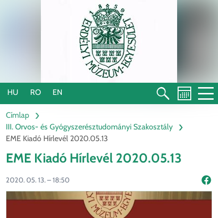
Ugrás
a
tartalomra
HU
RO
EN
Címlap
III. Orvos- és Gyógyszerésztudományi Szakosztály
EME Kiadó Hírlevél 2020.05.13
EME Kiadó Hírlevél 2020.05.13
2020. 05. 13. – 18:50
Mego