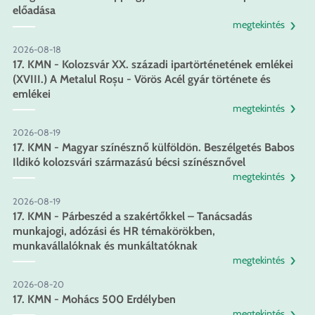
előadása
megtekintés
2026-08-18
17. KMN - Kolozsvár XX. századi ipartörténetének emlékei
(XVIII.) A Metalul Roșu - Vörös Acél gyár története és
emlékei
megtekintés
2026-08-19
17. KMN - Magyar színésznő külföldön. Beszélgetés Babos
Ildikó kolozsvári származású bécsi színésznővel
megtekintés
2026-08-19
17. KMN - Párbeszéd a szakértőkkel – Tanácsadás
munkajogi, adózási és HR témakörökben,
munkavállalóknak és munkáltatóknak
megtekintés
2026-08-20
17. KMN - Mohács 500 Erdélyben
megtekintés