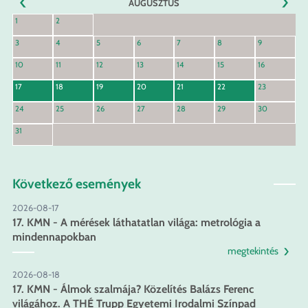
AUGUSZTUS
KÖVET
1
2
ELŐZŐ
3
4
5
6
7
8
9
10
11
12
13
14
15
16
17
18
19
20
21
22
23
24
25
26
27
28
29
30
31
Következő események
2026-08-17
17. KMN - A mérések láthatatlan világa: metrológia a
mindennapokban
megtekintés
2026-08-18
17. KMN - Álmok szalmája? Közelítés Balázs Ferenc
világához. A THÉ Trupp Egyetemi Irodalmi Színpad