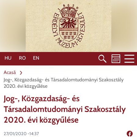
Mergi
la
conţinutul
principal
HU
RO
EN
Acasă
Jog-, Közgazdaság- és Társadalomtudományi Szakosztály
2020. évi közgyűlése
Jog-, Közgazdaság- és
Társadalomtudományi Szakosztály
2020. évi közgyűlése
27/01/2020 -14:37