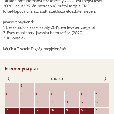
Társadalomtudományi Szakosztály 2020. évi közgyűlését
2020. január 29-én, szerdán 18 órától tartja a EME
Jókai/Napoca u. 2. sz. alatti székháza előadótermében.
Javasolt napirend:
1. Beszámoló a szakosztály 2019. évi tevékenységéről
2. Éves munkaterv-javaslat bemutatása (2020)
3. Különfélék
Kérjük a Tisztelt Tagság megjelenését.
Eseménynaptár
AUGUST
URMĂT
1
2
ANTERIOR
3
4
5
6
7
8
9
10
11
12
13
14
15
16
17
18
19
20
21
22
23