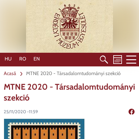
Mergi
la
conţinutul
principal
HU
RO
EN
Acasă
MTNE 2020 - Társadalomtudományi szekció
MTNE 2020 - Társadalomtudományi
szekció
25/11/2020 -11:59
Shar