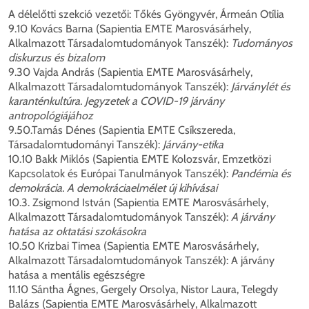
A délelőtti szekció vezetői: Tőkés Gyöngyvér, Ármeán Otília
9.10 Kovács Barna (Sapientia EMTE Marosvásárhely,
Alkalmazott Társadalomtudományok Tanszék):
Tudományos
diskurzus és bizalom
9.30 Vajda András (Sapientia EMTE Marosvásárhely,
Alkalmazott Társadalomtudományok Tanszék):
Járványlét és
karanténkultúra. Jegyzetek a COVID-19 járvány
antropológiájához
9.50.Tamás Dénes (Sapientia EMTE Csíkszereda,
Társadalomtudományi Tanszék):
Járvány-etika
10.10 Bakk Miklós (Sapientia EMTE Kolozsvár, Emzetközi
Kapcsolatok és Európai Tanulmányok Tanszék):
Pandémia és
demokrácia. A demokráciaelmélet új kihívásai
10.3. Zsigmond István (Sapientia EMTE Marosvásárhely,
Alkalmazott Társadalomtudományok Tanszék):
A járvány
hatása az oktatási szokásokra
10.50 Krizbai Timea (Sapientia EMTE Marosvásárhely,
Alkalmazott Társadalomtudományok Tanszék): A járvány
hatása a mentális egészségre
11.10 Sántha Ágnes, Gergely Orsolya, Nistor Laura, Telegdy
Balázs (Sapientia EMTE Marosvásárhely, Alkalmazott