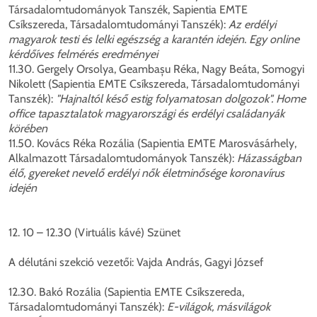
Társadalomtudományok Tanszék, Sapientia EMTE
Csíkszereda, Társadalomtudományi Tanszék):
Az erdélyi
magyarok testi és lelki egészség a karantén idején. Egy online
kérdőíves felmérés eredményei
11.30. Gergely Orsolya, Geambașu Réka, Nagy Beáta, Somogyi
Nikolett (Sapientia EMTE Csíkszereda, Társadalomtudományi
Tanszék):
"Hajnaltól késő estig folyamatosan dolgozok". Home
office tapasztalatok magyarországi és erdélyi családanyák
körében
11.50. Kovács Réka Rozália (Sapientia EMTE Marosvásárhely,
Alkalmazott Társadalomtudományok Tanszék):
Házasságban
élő, gyereket nevelő erdélyi nők életminősége koronavírus
idején
12. 10 – 12.30 (Virtuális kávé) Szünet
A délutáni szekció vezetői: Vajda András, Gagyi József
12.30. Bakó Rozália (Sapientia EMTE Csíkszereda,
Társadalomtudományi Tanszék):
E-világok, másvilágok