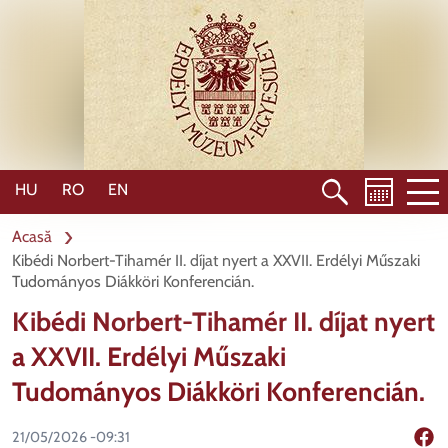
Mergi
la
conţinutul
principal
HU
RO
EN
Acasă
Kibédi Norbert-Tihamér II. díjat nyert a XXVII. Erdélyi Műszaki
Tudományos Diákköri Konferencián.
Kibédi Norbert-Tihamér II. díjat nyert
a XXVII. Erdélyi Műszaki
Tudományos Diákköri Konferencián.
21/05/2026 -09:31