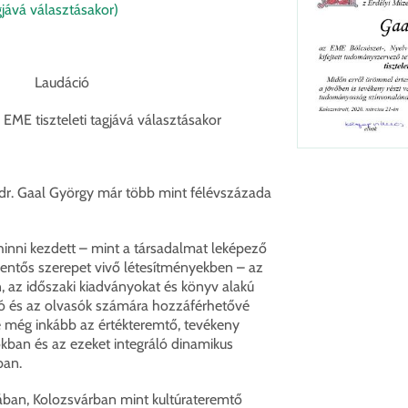
gjává választásakor)
Laudáció
 EME tiszteleti tagjává választásakor
r. Gaal György már több mint félévszázada
hinni kezdett – mint a társadalmat leképező
elentős szerepet vivő létesítményekben – az
, az időszaki kiadványokat és könyv alakú
ó és az olvasók számára hozzáférhetővé
 még inkább az értékteremtő, tevékeny
ban és az ezeket integráló dinamikus
ban.
ában, Kolozsvárban mint kultúrateremtő