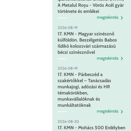
A Metalul Roșu - Vörös Acél gyár
története és emlékei
megtekintés
2026-08-19
17. KMN - Magyar színésznő
külföldön. Beszélgetés Babos
Ildikó kolozsvári származású
bécsi színésznővel
megtekintés
2026-08-19
17. KMN - Párbeszéd a
szakértőkkel – Tanácsadás
munkajogi, adózási és HR
témakörökben,
munkavállalóknak és
munkáltatóknak
megtekintés
2026-08-20
17. KMN - Mohács 500 Erdélyben