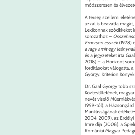
módszeresen és élvezete
A térség szellemi életé
azzal is beavatta magát
Lexikonnak szócikkeket í
sorozathoz –
Összehason
Emerson esszék
(1978) é
avagy amit egy leánynak 
és a jegyzeteket írta Gaa
2018) –; a Horizont sor
fordításokat válogatta, a
György. Kriterion Könyvki
Dr. Gaal György több sz
Köztestületének, magyar
nevét viselő Műemlékvéd
1999-től); a Házsongárd
Munkásságának értékelésé
2004, 2009), az Erdélyi
Imre díja (2008), a Spie
Romániai Magyar Pedagó