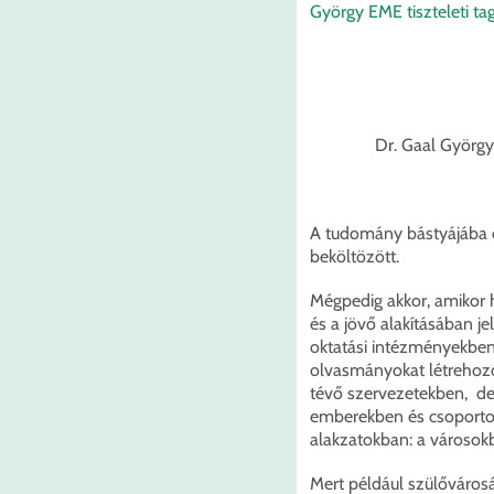
György EME tiszteleti ta
Dr. Gaal György
A tudomány bástyájába d
beköltözött.
Mégpedig akkor, amikor 
és a jövő alakításában j
oktatási intézményekben
olvasmányokat létrehoz
tévő szervezetekben, de
emberekben és csoportok
alakzatokban: a városok
Mert például szülőváros