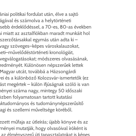
ai politikai fordulat után, élve a sajtó
gával és számolva a helytörténeti
jesebb érdeklődéssel, a 70-es, 80-as években
yai miatt az asztalfiókban maradt munkáit hol
 szerzőtársakkal egymás után adta ki –
 vagy szöveges–képes városkalauzokat,
eti–művelődéstörténeti kronológiát,
vegválogatásokat; módszeres olvasásának,
redményét. Különösen népszerűek lettek
 Magyar utcát, továbbá a Házsongárdi
i és a különböző Kolozsvár-ismertetők (ez
ást megértek – külön ifjúságnak szóló is van
eményei száma nagy, mintegy 50 időszaki
özben folyamatosan tartott kutatási
szaktudományos és tudománynépszerűsítő
agi és szellemi műveltsége köréből.
ezett műfaja az útleírás; újabb könyve és az
ényei mutatják, hogy olvasóival íróként is
: az élményszerű úti tapasztalatokat is képes