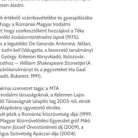
sen átadni.
nek értékelő számbavételébe és gyarapításába
, hogy a Romániai Magyar Irodalmi
rt; hogy szerkesztőként hozzájárul a Téka
lító irodalomtörténelmi lapok
(1975);
s a legutóbbi: De Gerando Antonina:
Nőtan,
tudni kell
(Válogatta, a bevezető tanulmányt
l György. Kriterion Könyvkiadó, Kolozsvár,
ozathoz ─
William Shakespeare Szonettjei
(A
 zárótanulmányt és a jegyzeteket írta Gaal
adó, Bukarest, 1991).
akmai szervezet tagja: a MTA
 irodalmi társaságoknak, a Kelemen Lajos
ő Társaságnak (alapító tag 2003-tól, elnök
 Alapítvány ügyvezető elnöke.
t jelzik a Romániai Írószövetség díjai (1999,
 Magyar Közművelődési Egyesület gróf Mikó
lmann József Orvostörténeti díj (2009), a
gus Szövetség Apáczai-díja (2004);