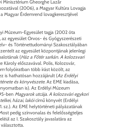
yi Minisztérium Gheorghe Lazăr
kozatával (2006), a Magyar Kultúra Lovagja
 a Magyar Érdemrend lovagkeresztjével
lyi Múzeum-Egyesület tagja (2002 óta
 az egyesület Orvos- és Gyógyszerészeti
Nyelv- és Történettudományi Szakosztályában
zentelt az egyesület központjának jelenlegi
alotának (
Ház a Főtér sarkán
.
A kolozsvari
te Károly előszavával. Polis, Kolozsvár,
um
folyóiratban több írást közölt, az
 is hathatósan hozzájárult (
Az Erdélyi
ténete és könyvészete
. Az EME kiadása,
enyomatban is). Az Erdélyi Múzeum
995-ben
Magyarok utcája
.
A kolozsvári egykori
elkei, házai, lakói
című könyvét (Erdélyi
. sz.). Az EME helytörténeti pályázatának
 Most pedig színvonalas és felelősségteljes
léül az I. Szakosztály javaslatára az
 választotta.