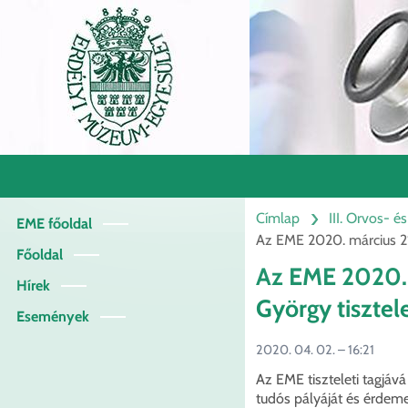
Ugrás
a
tartalomra
Címlap
III. Orvos- 
EME főoldal
Orvos
Az EME 2020. március 21
menü
Főoldal
Az EME 2020. 
Hírek
György tisztele
Események
2020. 04. 02. – 16:21
Az EME tiszteleti tagjává
tudós pályáját és érdem