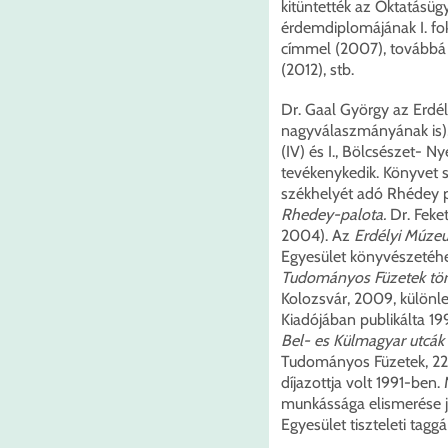
kitüntették az Oktatásüg
érdemdiplomájának I. fo
címmel (2007), továbbá
(2012), stb.
Dr. Gaal György az Erdé
nagyválaszmányának is),
(IV) és I., Bölcsészet- 
tevékenykedik. Könyvet s
székhelyét adó Rhédey p
Rhedey-palota
.
Dr. Feke
2004). Az
Erdélyi Múze
Egyesület könyvészetéhez
Tudományos Füzetek tör
Kolozsvár, 2009, különl
Kiadójában publikálta 1
Bel- es Külmagyar utcák t
Tudományos Füzetek, 221
díjazottja volt 1991-ben.
munkássága elismerése je
Egyesület tiszteleti taggá