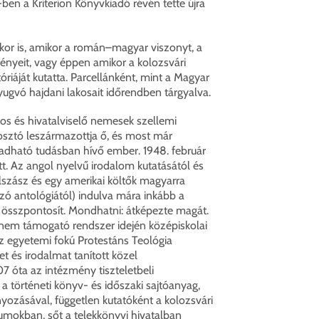
-ben a Kriterion Könyvkiadó révén tette újra
kkor is, amikor a román–magyar viszonyt, a
ényeit, vagy éppen amikor a kolozsvári
riáját kutatta. Parcellánként, mint a Magyar
nyugvó hajdani lakosait időrendben tárgyalva.
kos és hivatalviselő nemesek szellemi
osztó leszármazottja ő, és most már
tadható tudásban hívő ember. 1948. február
tt. Az angol nyelvű irodalom kutatásától és
lszász és egy amerikai költők magyarra
azó antológiától) indulva mára inkább a
 összpontosít. Mondhatni: átképezte magát.
nem támogató rendszer idején középiskolai
z egyetemi fokú Protestáns Teológia
t és irodalmat tanított közel
 óta az intézmény tiszteletbeli
a történeti könyv- és időszaki sajtóanyag,
yozásával, független kutatóként a kolozsvári
umokban, sőt a telekkönyvi hivatalban