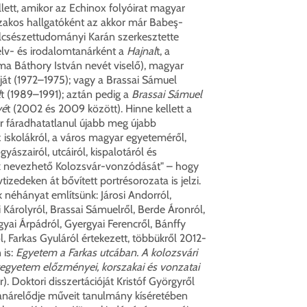
llett, amikor az Echinox folyóirat magyar
zakos hallgatóként az akkor már Babeş-
csészettudományi Karán szerkesztette
elv- és irodalomtanárként a
Hajnal
t, a
ma Báthory István nevét viselő), magyar
ját (1972–1975); vagy a Brassai Sámuel
l
t (1989–1991); aztán pedig a
Brassai Sámuel
vé
t (2002 és 2009 között). Hinne kellett a
r fáradhatatlanul újabb meg újabb
z iskolákról, a város magyar egyeteméről,
ászairól, utcáiról, kispalotáról és
ak nevezhető Kolozsvár-vonzódását" – hogy
tizedeken át bővített portrésorozata is jelzi.
k néhányat említsünk: Járosi Andorról,
 Károlyról, Brassai Sámuelről, Berde Áronról,
rgyai Árpádról, Gyergyai Ferencről, Bánffy
, Farkas Gyuláról értekezett, többükről 2012-
 is:
Egyetem a Farkas utcában. A kolozsvári
egyetem előzményei, korszakai és vonzatai
r). Doktori disszertációját Kristóf Györgyről
anárelődje műveit tanulmány kíséretében