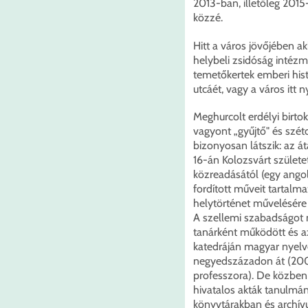
2013-ban, illetőleg 2015
közzé.
Hitt a város jövőjében a
helybeli zsidóság intézm
temetőkertek emberi histó
utcáét, vagy a város itt 
Meghurcolt erdélyi birto
vagyont „gyűjtő" és szét
bizonyosan látszik: az á
16-án Kolozsvárt születe
közreadásától (egy ango
fordított műveit tartalm
helytörténet művelésére
A szellemi szabadságot 
tanárként működött és a
katedráján magyar nyelve
negyedszázadon át (2007
professzora). De közben 
hivatalos akták tanulmán
könyvtárakban és archív