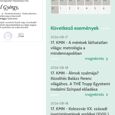
24
25
26
27
28
29
30
31
1
2
3
4
5
6
Következő események
2026-08-17
17. KMN - A mérések láthatatlan
világa: metrológia a
mindennapokban
megtekintés
2026-08-18
17. KMN - Álmok szalmája?
Közelítés Balázs Ferenc
világához. A THÉ Trupp Egyetemi
Irodalmi Színpad előadása
megtekintés
2026-08-18
17. KMN - Kolozsvár XX. századi
ipartörténetének emlékei (XVIII.)