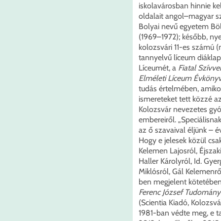
iskolavárosban hinnie ke
oldalait angol–magyar s
Bolyai nevű egyetem Böl
(1969–1972); később, ny
kolozsvári 11-es számú (
tannyelvű líceum diáklap
Líceumét, a
Fiatal Szívve
Elméleti Líceum Évköny
tudás értelmében, amiko
ismereteket tett közzé a
Kolozsvár nevezetes gyógy
embereiről. „Speciálisn
az ő szavaival éljünk – év
Hogy e jelesek közül csa
Kelemen Lajosról, Éjszaki
Haller Károlyról, Id. Gye
Miklósról, Gál Kelemenről
ben megjelent kötetében
Ferenc József Tudomány
(Scientia Kiadó, Kolozsvá
1981-ban védte meg, e t