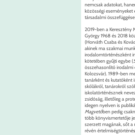
nemcsak adatokat, hanem
közösségi eseményeket és
társadalmi összefüggéseke
2019-ben a Keresztény M
György 1968 és 2018 kö
(Horváth Csaba és Kovác
akinek ma szakmai munkál
irodalomtörténészként ind
kötetében gyűjti egybe (
összehasonlító irodalmi 
Kolozsvár). 1989-ben me
tanárként és kutatóként i
skólákról, tanárokról sz
iskolatörténésznek nevez
zsidóság, illetőleg a pro
idegen nyelven is publiká
Magvető
ben pedig csak
több könyvismertetője je
szerzett magának, sőt a 
révén értelmiségtörténészk