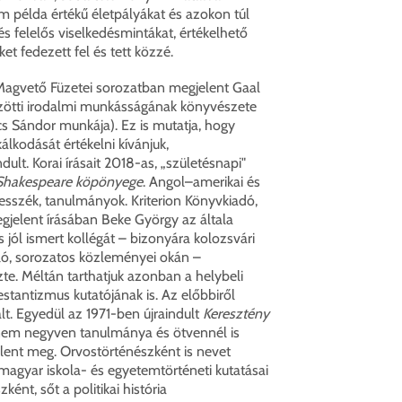
 példa értékű életpályákat és azokon túl
 felelős viselkedésmintákat, értékelhető
t fedezett fel és tett közzé.
agvető Füzetei sorozatban megjelent Gaal
zötti irodalmi munkásságának könyvészete
s Sándor munkája). Ez is mutatja, hogy
kodását értékelni kívánjuk,
ult. Korai írásait 2018-as, „születésnapi"
Shakespeare köpönyege
. Angol–amerikai és
esszék, tanulmányok. Kriterion Könyvkiadó,
gjelent írásában Beke György az általa
s jól ismert kollégát – bizonyára kolozsvári
óló, sorozatos közleményei okán –
te. Méltán tarthatjuk azonban a helybeli
testantizmus kutatójának is. Az előbbiről
lt. Egyedül az 1971-ben újraindult
Keresztény
nem negyven tanulmánya és ötvennél is
lent meg. Orvostörténészként is nevet
magyar iskola- és egyetemtörténeti kutatásai
ént, sőt a politikai história