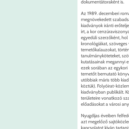
dokumentátoraként is.
Az 1989. decemberi románi
megnövekedett szabadsá
kiadványok iránti erőtel
írt, a kor cenzúraviszon
egyedüli szerzőként, hol
kronológiákat, szöveges
temetőkalauzokat, történ
tanulmányköteteket, szö
kutatásainak megannyi e
ezek sorában az egykori
temetőt bemutató könyve
utóbbiak máris több kiad
köztük). Folyóirat-közl
kiadványban publikált. K
területeire vonatkozó 
előadásokat a városi any
Nyugdíjas éveiben felfed
azt megelőző sajtóközlem
kapcsolatot kíván tartani