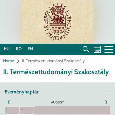
Skip
to
main
content
HU
RO
EN
Home
II. Természettudományi Szakosztály
II. Természettudományi Szakosztály
Eseménynaptár
AUGUST
NEXT
1
2
PREVIOUS