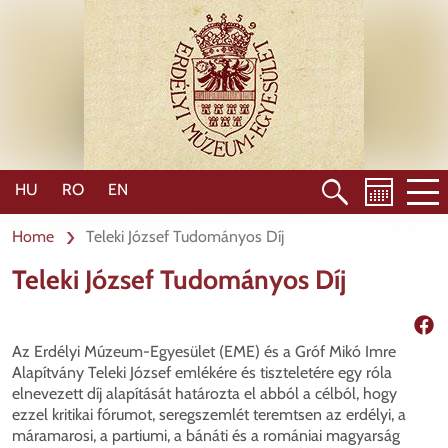
Skip
to
main
content
HU
RO
EN
Home
Teleki József Tudományos Díj
Teleki József Tudományos Díj
Shar
Az Erdélyi Múzeum-Egyesület (EME) és a Gróf Mikó Imre
Alapítvány Teleki József emlékére és tiszteletére egy róla
elnevezett díj alapítását határozta el abból a célból, hogy
ezzel kritikai fórumot, seregszemlét teremtsen az erdélyi, a
máramarosi, a partiumi, a bánáti és a romániai magyarság