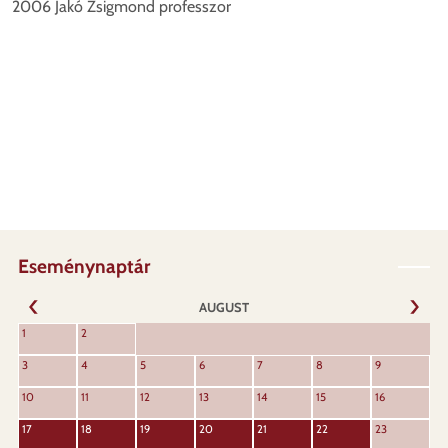
2006 Jakó Zsigmond professzor
Eseménynaptár
AUGUST
NEXT
1
2
PREVIOUS
3
4
5
6
7
8
9
10
11
12
13
14
15
16
17
18
19
20
21
22
23