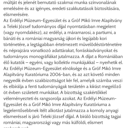
múltját és jelenét bemutató szakmai munka színvonalának
emelésére és az igényes, eredeti szakkutatások biztosítására,
elismerésére.
Az Erdélyi Múzeum-Egyesület és a Gróf Mikó Imre Alapítvány
a Teleki József tudományos díjjal nyomtatásban megjelent
(vagy nyomdakész), az erdélyi, a máramarosi, a partiumi, a
bánáti és a romániai magyarság újkori és legújabb kori
történetére, a legtágabban értelmezett mûvelõdéstörténetére
és néprajzára vonatkozó adattárakat, forráskiadványokat és
tudományos monográfiákat jutalmazza. A díjat a Romániában
élő kutatók – egyéni, vagy kollektív munkájukkal – nyerhetik el.
Az Erdélyi Múzeum-Egyesület elnöksége és a Gróf Mikó Imre
Alapítvány Kuratóriuma 2006-ban, és az azt követő minden
negyedik évben szakbizottságot kér fel, amelyik számba veszi
és elbírálja a fenti tudományágak területén a kiírást megelőző
öt évben született munkákat. A bizottság szakértőkkel
véleményezteti és rangsorolja azokat. Az Erdélyi Múzeum-
Egyesület és a Gróf Mikó Imre Alapítvány Kuratóriuma a
legjelentősebbnek ítélt alkotást jutalmazza a komoly anyagi
elismeréssel is járó Teleki József díjjal. A bíráló bizottság tagjai
romániai, magyarországi vagy más külföldi, elismert