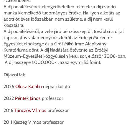
szakemberek.
A díj odaítélésének elengedhetetlen feltétele a díjazandó
munka kiemelkedő tudományos értéke. Ha ilyen alkotás az
adott öt éves időszakban nem születne, a díj nem kerül
kiosztásra.
A díj odaítéléséről, a vele járó pénzösszegről, továbbá a díjjal
kapcsolatos valamennyi részletről az Erdélyi Múzeum-
Egyesület elnöksége és a Gróf Mikó Imre Alapítvány
Kuratóriuma dönt. A díj kiadására ötévente az Erdélyi
Múzeum-Egyesület közgyűlésén kerül sor, először 2006-ban.
A díj összege 1.000.000- , azaz egymillió forint.
Díjazottak
2026
Olosz Katalin
néprajzkutató
2022
Péntek János
professzor
2016
Tánczos Vilmos
professzor
2011 Keszeg Vimos professzor