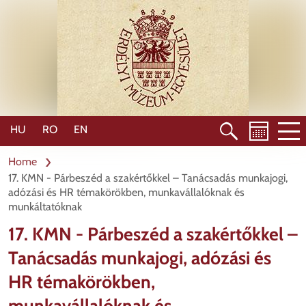
Skip
to
main
content
HU
RO
EN
Home
17. KMN - Párbeszéd a szakértőkkel – Tanácsadás munkajogi,
adózási és HR témakörökben, munkavállalóknak és
munkáltatóknak
17. KMN - Párbeszéd a szakértőkkel –
Tanácsadás munkajogi, adózási és
HR témakörökben,
munkavállalóknak és