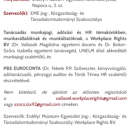
Napoca u., 2. sz.
Szervező(k)
EME Jog-, Közgazdaság- és
Társadalomtudományi Szakosztálya
Tanácsadás munkajogi, adózási és HR témakörökben,
munkavállalóknak és munkáltatóknak
, a
Workplace Rights
BV
(Dr. Vallasek Magdolna egyetemi docens és Dr. Bokor-
Szőcs Izabella egyetemi tanársegéd, UNELM által akkreditált
munkajogi szakértők), és
PBS EUROCONTA
(Dr. Fekete P.P. Szilveszter, könyvvizsgáló,
adótanácsadó, pénzügyi auditor és Török Tímea HR szakértő)
részvételével.
Nem kötelező, de ajánlott az előzetes regisztráció
a
vallasek.workplacerights@gmail.com
vagy
szocs.iza92@gmail.com
címeken.
Szervezők: Erdélyi Múzeum-Egyesület Jog-, Közgazdaság- és
Társadalomtudományi Szakosztály; Workplace Rights BV.