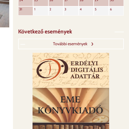
24
25
26
27
28
29
30
31
1
2
3
4
5
6
Következő események
További események