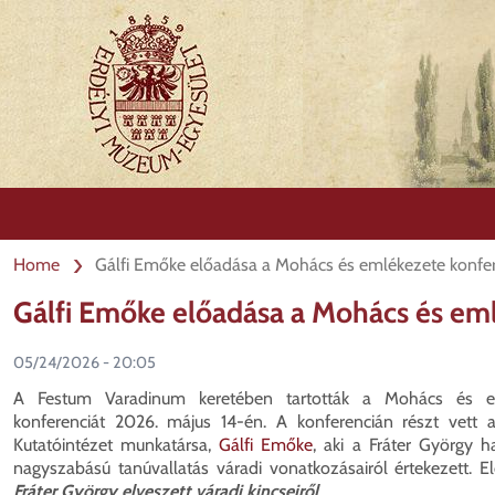
Skip
to
main
content
Home
Gálfi Emőke előadása a Mohács és emlékezete konfe
Gálfi Emőke előadása a Mohács és em
05/24/2026 - 20:05
A Festum Varadinum keretében tartották a Mohács és e
konferenciát 2026. május 14-én. A konferencián részt vett
Kutatóintézet munkatársa,
Gálfi Emőke
, aki a Fráter György ha
nagyszabású tanúvallatás váradi vonatkozásairól értekezett. E
Fráter György elveszett váradi kincseiről
.