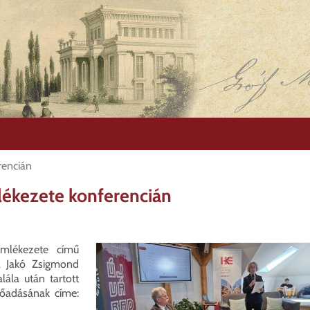
rencián
lékezete konferencián
mlékezete című
 a Jakó Zsigmond
lála után tartott
lőadásának címe: