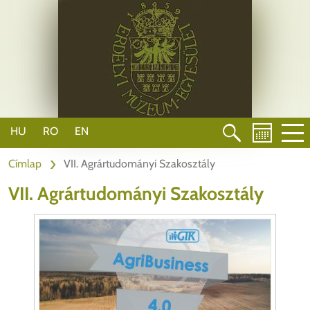
Ugrás
a
tartalomra
HU
RO
EN
Címlap
VII. Agrártudományi Szakosztály
VII. Agrártudományi Szakosztály