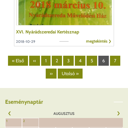
XVI. Nyárádszeredai Kertésznap
megtekintés
2018-10-29
Oldalszámozás
Első
« Első
Előző
‹‹
Page
1
Page
2
Page
3
Page
4
Page
5
Page
6
Page
7
oldal
oldal
Következő
››
Utolsó
Utolsó »
oldal
oldal
Eseménynaptár
AUGUSZTUS
KÖVET
1
2
ELŐZŐ