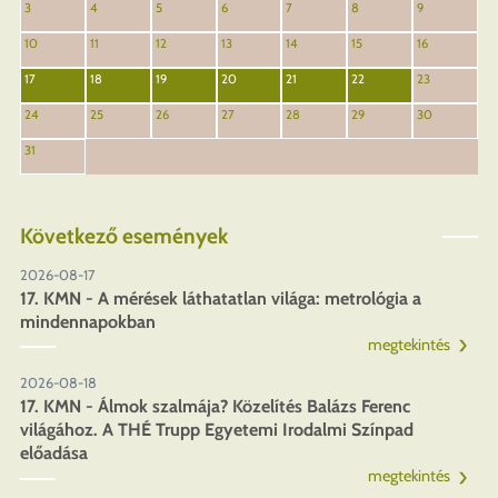
3
4
5
6
7
8
9
10
11
12
13
14
15
16
17
18
19
20
21
22
23
24
25
26
27
28
29
30
31
Következő események
2026-08-17
17. KMN - A mérések láthatatlan világa: metrológia a
mindennapokban
megtekintés
2026-08-18
17. KMN - Álmok szalmája? Közelítés Balázs Ferenc
világához. A THÉ Trupp Egyetemi Irodalmi Színpad
előadása
megtekintés