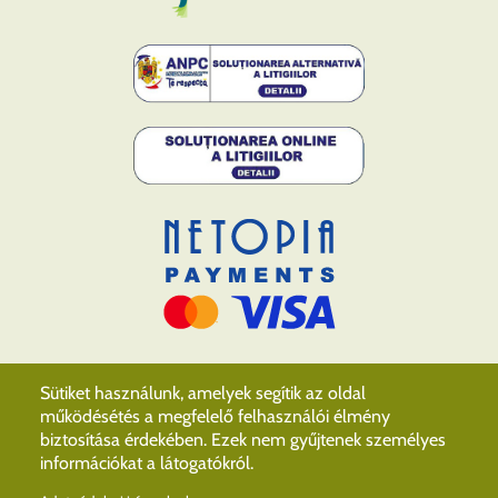
Sütiket használunk, amelyek segítik az oldal
működésétés a megfelelő felhasználói élmény
biztosítása érdekében. Ezek nem gyűjtenek személyes
információkat a látogatókról.
© 2026 Erdélyi Múzeum Egyesület, All rights reserved.