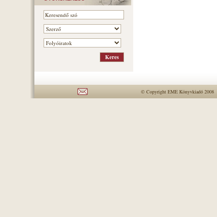
© Copyright EME Könyvkiadó 2008