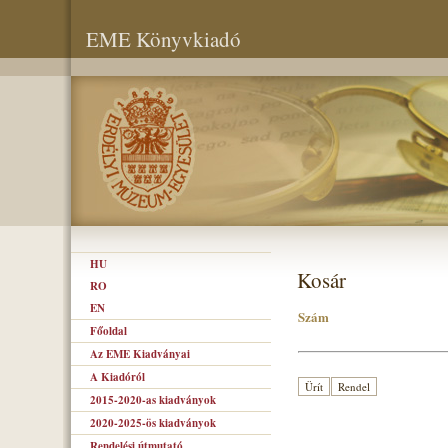
EME Könyvkiadó
HU
Kosár
RO
EN
Szám
Főoldal
Az EME Kiadványai
A Kiadóról
2015-2020-as kiadványok
2020-2025-ös kiadványok
Rendelési útmutató