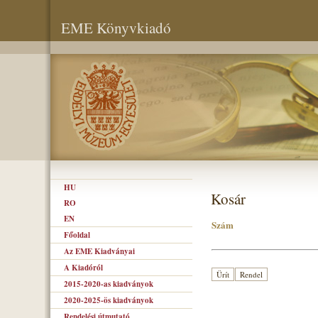
EME Könyvkiadó
HU
Kosár
RO
EN
Szám
Főoldal
Az EME Kiadványai
A Kiadóról
2015-2020-as kiadványok
2020-2025-ös kiadványok
Rendelési útmutató