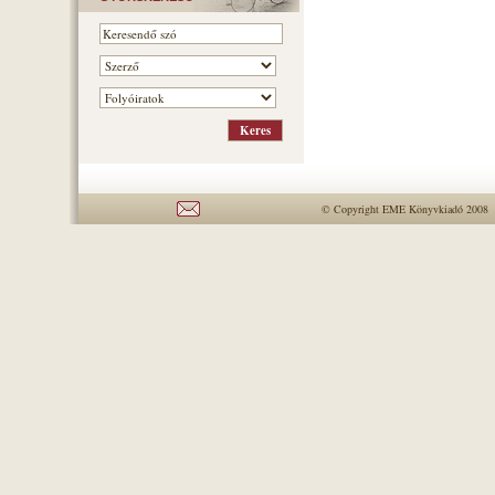
© Copyright EME Könyvkiadó 2008