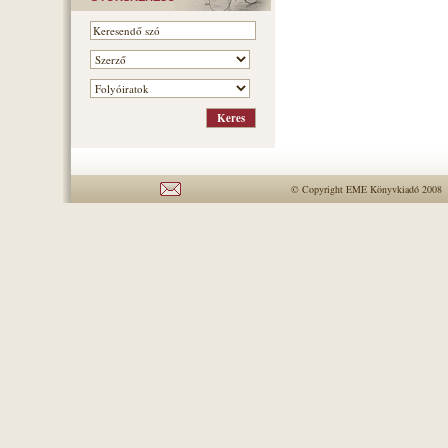
© Copyright EME Könyvkiadó 2008