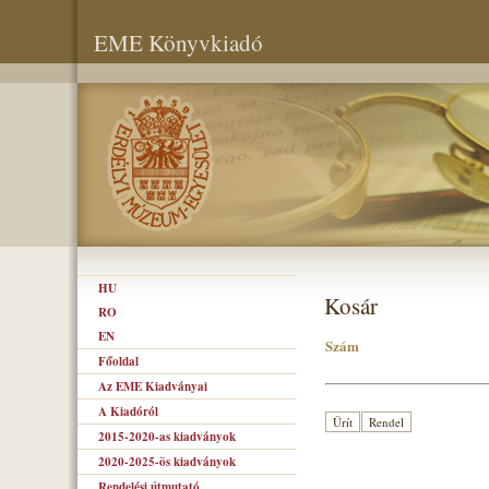
EME Könyvkiadó
HU
Kosár
RO
EN
Szám
Főoldal
Az EME Kiadványai
A Kiadóról
2015-2020-as kiadványok
2020-2025-ös kiadványok
Rendelési útmutató