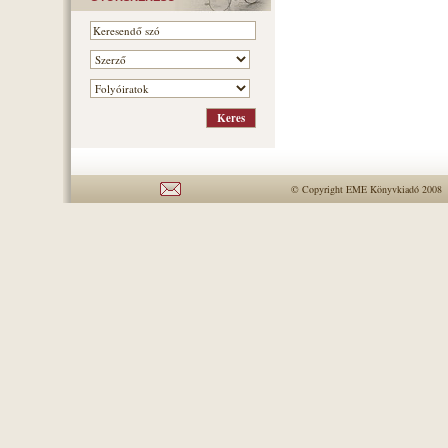
© Copyright EME Könyvkiadó 2008