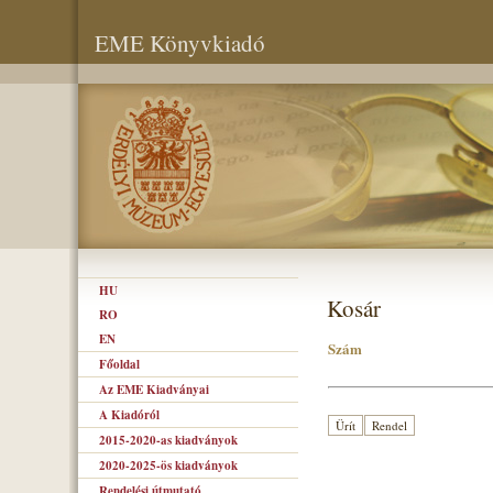
EME Könyvkiadó
HU
Kosár
RO
EN
Szám
Főoldal
Az EME Kiadványai
A Kiadóról
2015-2020-as kiadványok
2020-2025-ös kiadványok
Rendelési útmutató