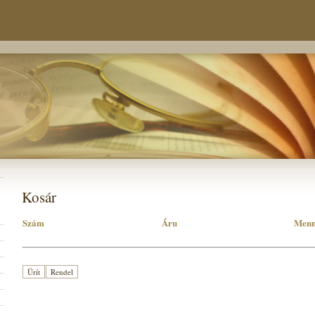
Kosár
Szám
Áru
Menn