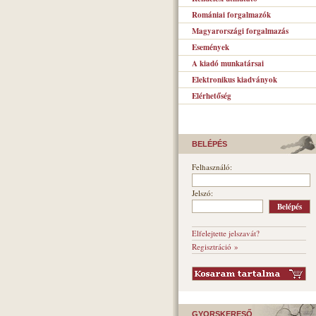
Romániai forgalmazók
Magyarországi forgalmazás
Események
A kiadó munkatársai
Elektronikus kiadványok
Elérhetőség
BELÉPÉS
Felhasználó:
Jelszó:
Elfelejtette jelszavát?
Regisztráció »
GYORSKERESŐ