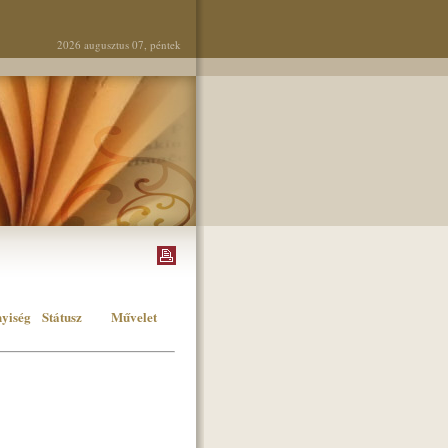
2026 augusztus 07, péntek
yiség
Státusz
Művelet