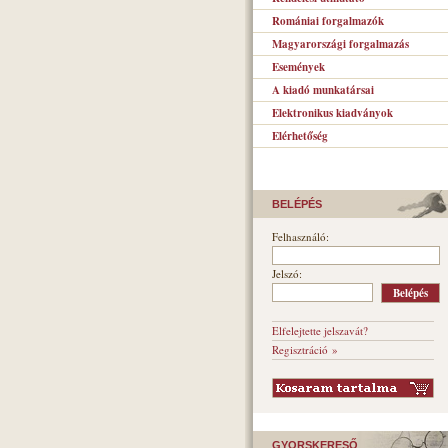
Romániai forgalmazók
Magyarországi forgalmazás
Események
A kiadó munkatársai
Elektronikus kiadványok
Elérhetőség
BELÉPÉS
Felhasználó:
Jelszó:
Elfelejtette jelszavát?
Regisztráció »
GYORSKERESŐ