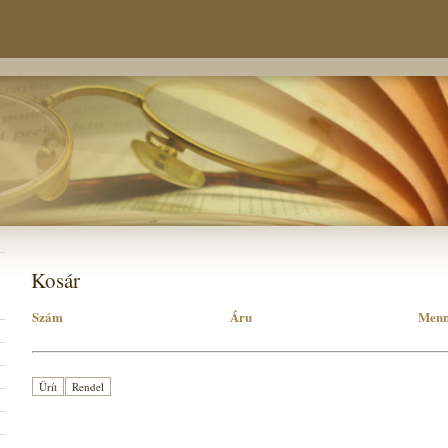
Kosár
Szám
Áru
Menn