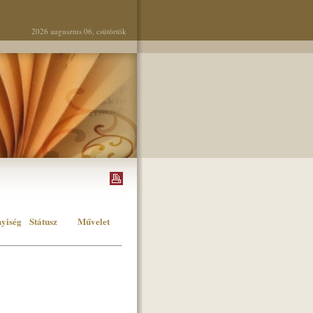
2026 augusztus 06, csütörtök
yiség
Státusz
Művelet