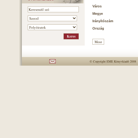
Város
Megye
Irányítószám
Ország
© Copyright EME Könyvkiadó 2008