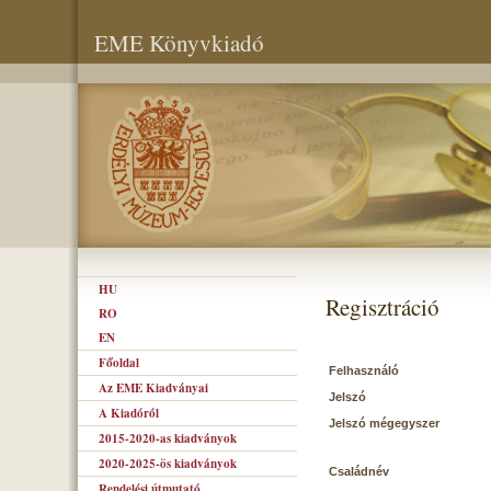
EME Könyvkiadó
HU
Regisztráció
RO
EN
Főoldal
Felhasználó
Az EME Kiadványai
Jelszó
A Kiadóról
Jelszó mégegyszer
2015-2020-as kiadványok
2020-2025-ös kiadványok
Családnév
Rendelési útmutató