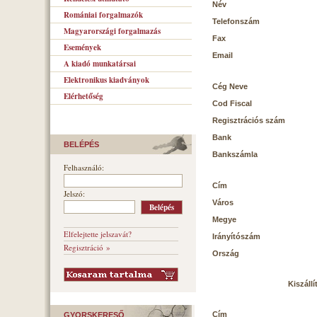
Név
Romániai forgalmazók
Telefonszám
Magyarországi forgalmazás
Fax
Események
Email
A kiadó munkatársai
Elektronikus kiadványok
Cég Neve
Elérhetőség
Cod Fiscal
Regisztrációs szám
Bank
BELÉPÉS
Bankszámla
Felhasználó:
Cím
Jelszó:
Város
Megye
Elfelejtette jelszavát?
Irányítószám
Regisztráció »
Ország
Kiszállí
Cím
GYORSKERESŐ