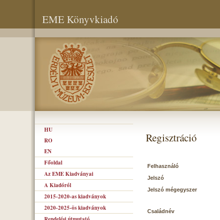
EME Könyvkiadó
HU
Regisztráció
RO
EN
Főoldal
Felhasználó
Az EME Kiadványai
Jelszó
A Kiadóról
Jelszó mégegyszer
2015-2020-as kiadványok
2020-2025-ös kiadványok
Családnév
Rendelési útmutató