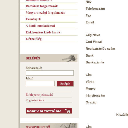
Név
Romániai forgalmazók
Telefonszám
Magyarországi forgalmazás
Fax
Események
Email
A kiadó munkatársai
Elektronikus kiadványok
Cég Neve
Elérhetőség
Cod Fiscal
Regisztrációs szám
Bank
BELÉPÉS
Bankszámla
Felhasználó:
Cím
Jelszó:
Város
Megye
Elfelejtette jelszavát?
Irányítószám
Regisztráció »
Ország
Kiszállí
Cím
GYORSKERESŐ