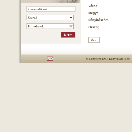
Város
Megye
Irányítószám
Ország
© Copyright EME Könyvkiadó 2008