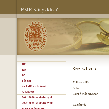
EME Könyvkiadó
HU
Regisztráció
RO
EN
Főoldal
Felhasználó
Az EME Kiadványai
Jelszó
A Kiadóról
Jelszó mégegyszer
2015-2020-as kiadványok
2020-2025-ös kiadványok
Családnév
Rendelési útmutató