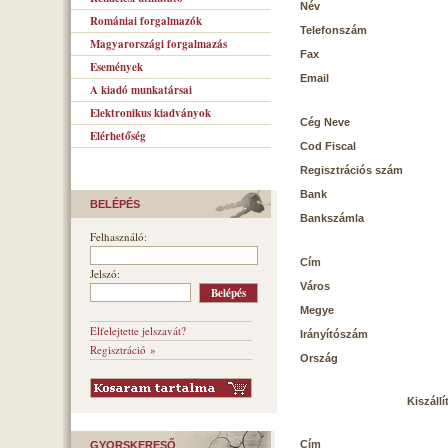
Név
Romániai forgalmazók
Telefonszám
Magyarországi forgalmazás
Fax
Események
Email
A kiadó munkatársai
Elektronikus kiadványok
Cég Neve
Elérhetőség
Cod Fiscal
Regisztrációs szám
Bank
BELÉPÉS
Bankszámla
Felhasználó:
Cím
Jelszó:
Város
Megye
Elfelejtette jelszavát?
Irányítószám
Regisztráció »
Ország
Kiszállí
Cím
GYORSKERESŐ