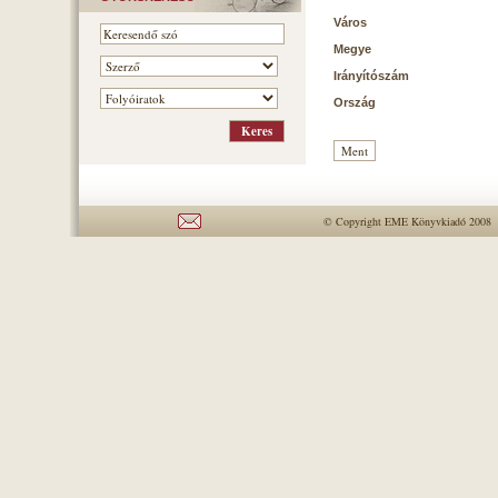
Város
Megye
Irányítószám
Ország
© Copyright EME Könyvkiadó 2008