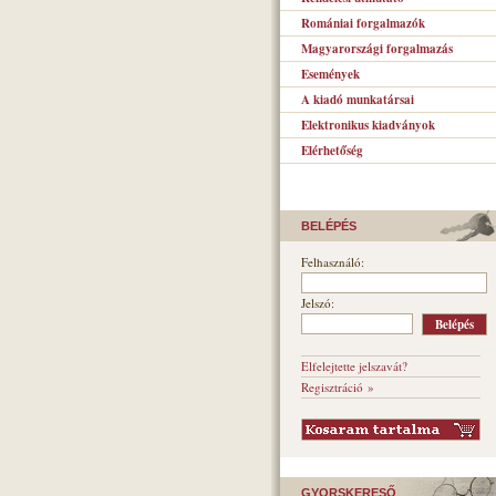
Romániai forgalmazók
Magyarországi forgalmazás
Események
A kiadó munkatársai
Elektronikus kiadványok
Elérhetőség
BELÉPÉS
Felhasználó:
Jelszó:
Elfelejtette jelszavát?
Regisztráció »
GYORSKERESŐ