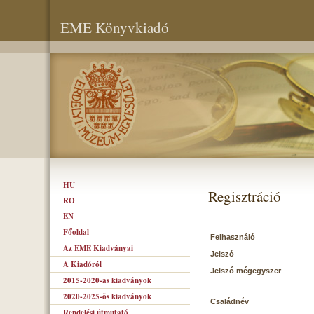
EME Könyvkiadó
HU
Regisztráció
RO
EN
Főoldal
Felhasználó
Az EME Kiadványai
Jelszó
A Kiadóról
Jelszó mégegyszer
2015-2020-as kiadványok
2020-2025-ös kiadványok
Családnév
Rendelési útmutató