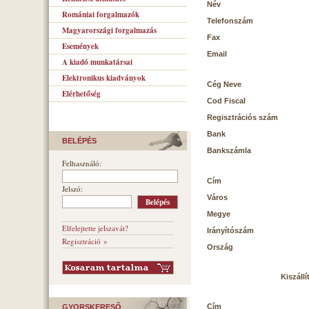
Név
Romániai forgalmazók
Telefonszám
Magyarországi forgalmazás
Fax
Események
Email
A kiadó munkatársai
Elektronikus kiadványok
Cég Neve
Elérhetőség
Cod Fiscal
Regisztrációs szám
Bank
BELÉPÉS
Bankszámla
Felhasználó:
Cím
Jelszó:
Város
Megye
Elfelejtette jelszavát?
Irányítószám
Regisztráció »
Ország
Kiszállí
Cím
GYORSKERESŐ