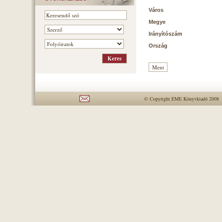
Város
Megye
Irányítószám
Ország
© Copyright EME Könyvkiadó 2008