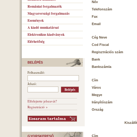
Név
Romániai forgalmazók
Telefonszám
Magyarországi forgalmazás
Fax
Események
Email
A kiadó munkatársai
Elektronikus kiadványok
Cég Neve
Elérhetőség
Cod Fiscal
Regisztrációs szám
Bank
BELÉPÉS
Bankszámla
Felhasználó:
Cím
Jelszó:
Város
Megye
Elfelejtette jelszavát?
Irányítószám
Regisztráció »
Ország
Kiszállí
Cím
GYORSKERESŐ