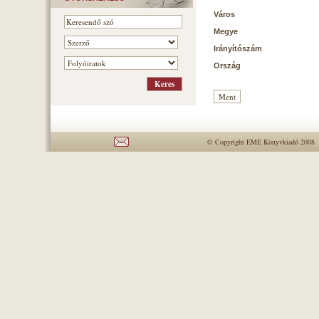
Város
Megye
Irányítószám
Ország
© Copyright EME Könyvkiadó 2008