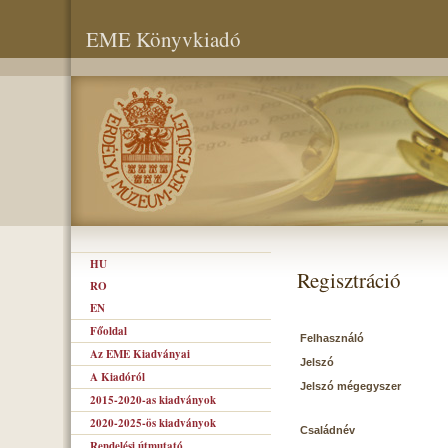
EME Könyvkiadó
HU
Regisztráció
RO
EN
Főoldal
Felhasználó
Az EME Kiadványai
Jelszó
A Kiadóról
Jelszó mégegyszer
2015-2020-as kiadványok
2020-2025-ös kiadványok
Családnév
Rendelési útmutató