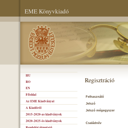
EME Könyvkiadó
HU
Regisztráció
RO
EN
Főoldal
Felhasználó
Az EME Kiadványai
Jelszó
A Kiadóról
Jelszó mégegyszer
2015-2020-as kiadványok
2020-2025-ös kiadványok
Családnév
Rendelési útmutató