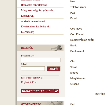
Név
Romániai forgalmazók
Telefonszám
Magyarországi forgalmazás
Fax
Események
Email
A kiadó munkatársai
Elektronikus kiadványok
Cég Neve
Elérhetőség
Cod Fiscal
Regisztrációs szám
Bank
BELÉPÉS
Bankszámla
Felhasználó:
Cím
Jelszó:
Város
Megye
Elfelejtette jelszavát?
Irányítószám
Regisztráció »
Ország
Kiszállí
Cím
GYORSKERESŐ