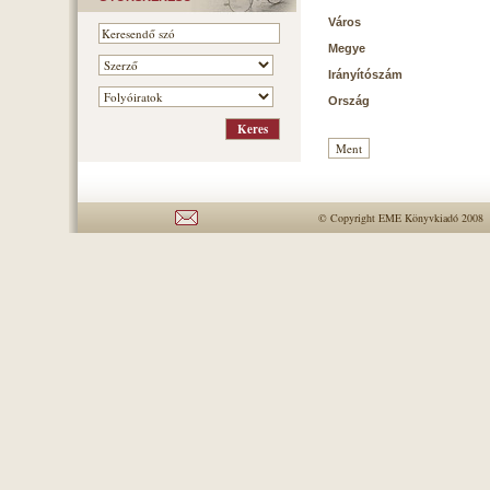
Város
Megye
Irányítószám
Ország
© Copyright EME Könyvkiadó 2008