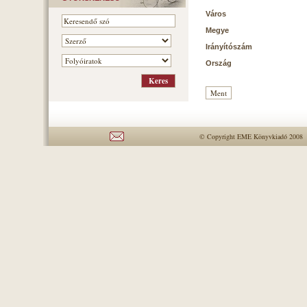
Város
Megye
Irányítószám
Ország
© Copyright EME Könyvkiadó 2008