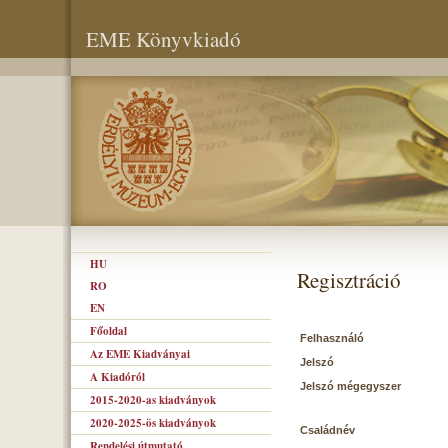
EME Könyvkiadó
HU
Regisztráció
RO
EN
Főoldal
Felhasználó
Az EME Kiadványai
Jelszó
A Kiadóról
Jelszó mégegyszer
2015-2020-as kiadványok
2020-2025-ös kiadványok
Családnév
Rendelési útmutató