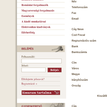
Név
Romániai forgalmazók
Telefonszám
Magyarországi forgalmazás
Fax
Események
Email
A kiadó munkatársai
Elektronikus kiadványok
Cég Neve
Elérhetőség
Cod Fiscal
Regisztrációs szám
Bank
BELÉPÉS
Bankszámla
Felhasználó:
Cím
Jelszó:
Város
Megye
Elfelejtette jelszavát?
Irányítószám
Regisztráció »
Ország
Kiszállí
Cím
GYORSKERESŐ