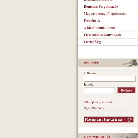
Romániai forgalmazók
Magyarországi forgalmazás
Események
A kiadó munkatársai
Elektronikus kiadványok
Elérhetőség
BELÉPÉS
Felhasználó:
Jelszó:
Elfelejtette jelszavát?
Regisztráció »
GYORSKERESŐ