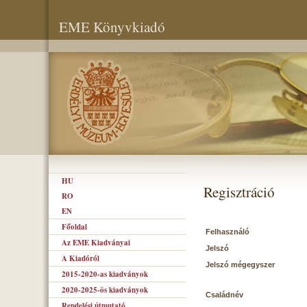
EME Könyvkiadó
HU
Regisztráció
RO
EN
Főoldal
Felhasználó
Az EME Kiadványai
Jelszó
A Kiadóról
Jelszó mégegyszer
2015-2020-as kiadványok
2020-2025-ös kiadványok
Családnév
Rendelési útmutató