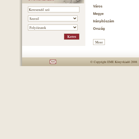
Város
Megye
Irányítószám
Ország
© Copyright EME Könyvkiadó 2008