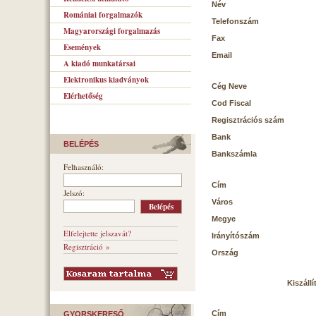
Név
Romániai forgalmazók
Telefonszám
Magyarországi forgalmazás
Fax
Események
Email
A kiadó munkatársai
Elektronikus kiadványok
Cég Neve
Elérhetőség
Cod Fiscal
Regisztrációs szám
Bank
BELÉPÉS
Bankszámla
Felhasználó:
Cím
Jelszó:
Város
Megye
Elfelejtette jelszavát?
Irányítószám
Regisztráció »
Ország
Kiszállí
Cím
GYORSKERESŐ