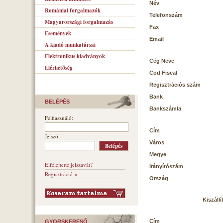
Név
Romániai forgalmazók
Telefonszám
Magyarországi forgalmazás
Fax
Események
Email
A kiadó munkatársai
Elektronikus kiadványok
Cég Neve
Elérhetőség
Cod Fiscal
Regisztrációs szám
Bank
BELÉPÉS
Bankszámla
Felhasználó:
Cím
Jelszó:
Város
Megye
Elfelejtette jelszavát?
Irányítószám
Regisztráció »
Ország
Kiszállí
Cím
GYORSKERESŐ