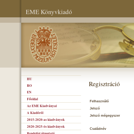
EME Könyvkiadó
HU
Regisztráció
RO
EN
Főoldal
Felhasználó
Az EME Kiadványai
Jelszó
A Kiadóról
Jelszó mégegyszer
2015-2020-as kiadványok
2020-2025-ös kiadványok
Családnév
Rendelési útmutató