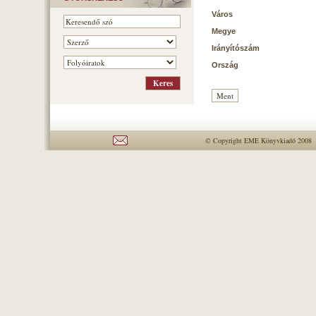
Város
Megye
Irányítószám
Ország
© Copyright EME Könyvkiadó 2008