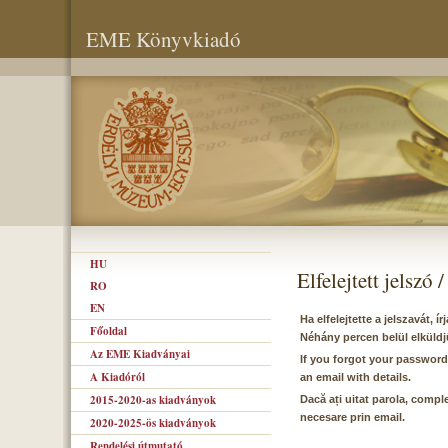
EME Könyvkiadó
HU
Elfelejtett jelszó
RO
EN
Ha elfelejtette a jelszavát, 
Főoldal
Néhány percen belül elküldj
Az EME Kiadványai
If you forgot your password
A Kiadóról
an email with details.
2015-2020-as kiadványok
Dacă ați uitat parola, comple
necesare prin email.
2020-2025-ös kiadványok
Rendelési útmutató