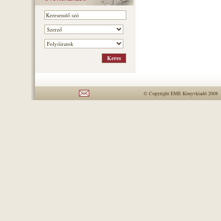
© Copyright EME Könyvkiadó 2008