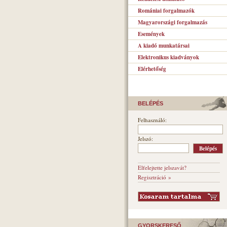
Romániai forgalmazók
Magyarországi forgalmazás
Események
A kiadó munkatársai
Elektronikus kiadványok
Elérhetőség
BELÉPÉS
Felhasználó:
Jelszó:
Elfelejtette jelszavát?
Regisztráció »
GYORSKERESŐ