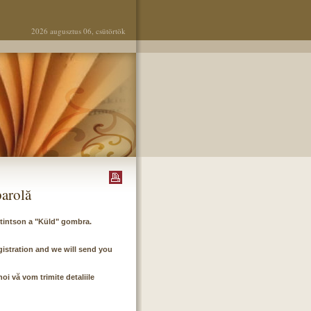
2026 augusztus 06, csütörtök
parolă
attintson a "Küld" gombra.
gistration and we will send you
noi vă vom trimite detaliile