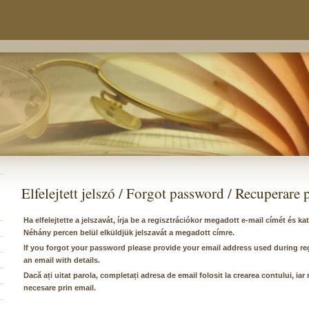
Elfelejtett jelszó / Forgot password / Recuperare 
Ha elfelejtette a jelszavát, írja be a regisztrációkor megadott e-mail címét és k
Néhány percen belül elküldjük jelszavát a megadott címre.
If you forgot your password please provide your email address used during re
an email with details.
Dacă ați uitat parola, completați adresa de email folosit la crearea contului, iar 
necesare prin email.