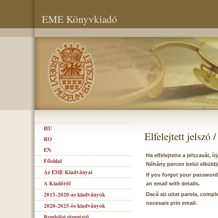
EME Könyvkiadó
HU
Elfelejtett jelszó
RO
EN
Ha elfelejtette a jelszavát, 
Főoldal
Néhány percen belül elküldj
Az EME Kiadványai
If you forgot your password
A Kiadóról
an email with details.
2015-2020-as kiadványok
Dacă ați uitat parola, comple
necesare prin email.
2020-2025-ös kiadványok
Rendelési útmutató