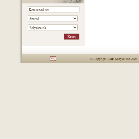
© Copyright EME Könyvkiadó 2008