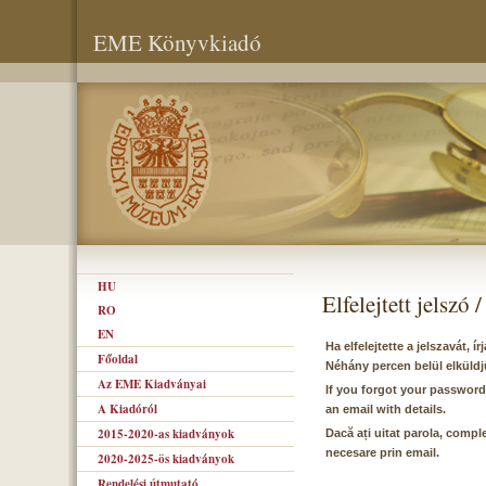
EME Könyvkiadó
HU
Elfelejtett jelszó
RO
EN
Ha elfelejtette a jelszavát, 
Főoldal
Néhány percen belül elküldj
Az EME Kiadványai
If you forgot your password
A Kiadóról
an email with details.
2015-2020-as kiadványok
Dacă ați uitat parola, comple
necesare prin email.
2020-2025-ös kiadványok
Rendelési útmutató