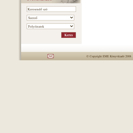
© Copyright EME Könyvkiadó 2008