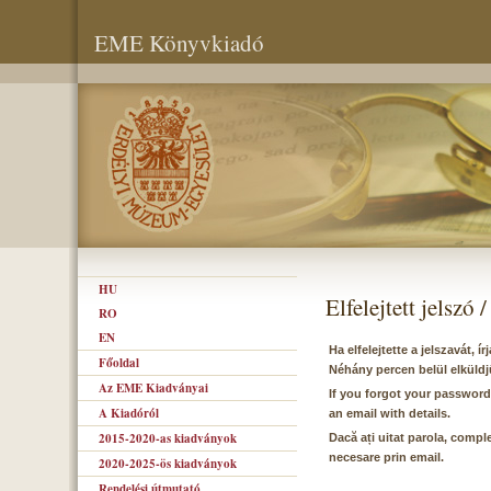
EME Könyvkiadó
HU
Elfelejtett jelszó
RO
EN
Ha elfelejtette a jelszavát, 
Főoldal
Néhány percen belül elküldj
Az EME Kiadványai
If you forgot your password
A Kiadóról
an email with details.
2015-2020-as kiadványok
Dacă ați uitat parola, comple
necesare prin email.
2020-2025-ös kiadványok
Rendelési útmutató