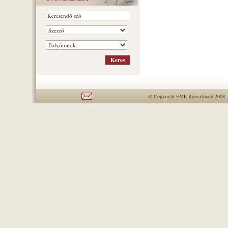
© Copyright EME Könyvkiadó 2008