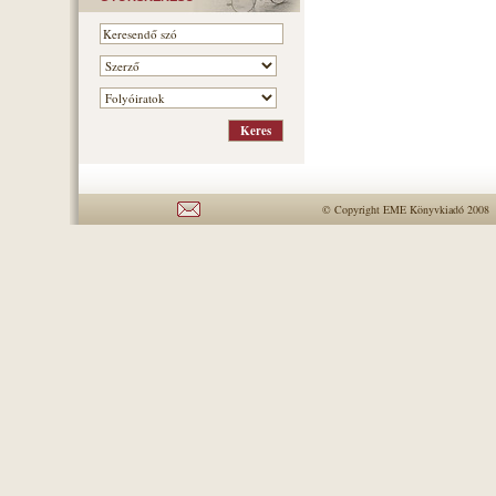
© Copyright EME Könyvkiadó 2008