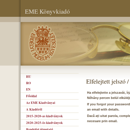
EME Könyvkiadó
HU
Elfelejtett jelszó
RO
EN
Ha elfelejtette a jelszavát, 
Főoldal
Néhány percen belül elküldj
Az EME Kiadványai
If you forgot your password
A Kiadóról
an email with details.
2015-2020-as kiadványok
Dacă ați uitat parola, comple
necesare prin email.
2020-2025-ös kiadványok
Rendelési útmutató