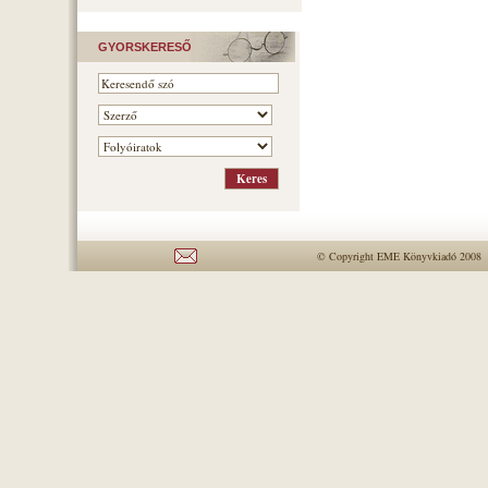
GYORSKERESŐ
© Copyright EME Könyvkiadó 2008