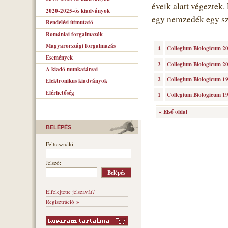
éveik alatt végeztek.
2020-2025-ös kiadványok
egy nemzedék egy sz
Rendelési útmutató
Romániai forgalmazók
Magyarországi forgalmazás
4
Collegium Biologicum 2
Események
3
Collegium Biologicum 2
A kiadó munkatársai
2
Collegium Biologicum 1
Elektronikus kiadványok
Elérhetőség
1
Collegium Biologicum 1
« Első oldal
BELÉPÉS
Felhasználó:
Jelszó:
Elfelejtette jelszavát?
Regisztráció »