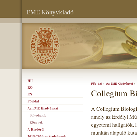
EME Könyvkiadó
HU
Főoldal
»
Az EME Kiadványai
RO
Collegium B
EN
Főoldal
A Collegium Biologic
Az EME Kiadványai
Folyóiratok
amely az Erdélyi Múz
Könyvek
egyetemi hallgatók, l
A Kiadóról
munkán alapuló kuta
2015-2020-as kiadványok