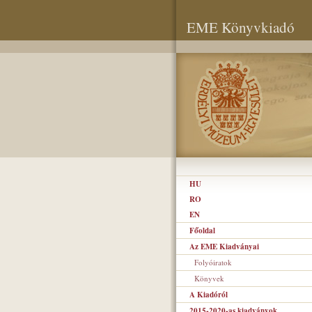
EME Könyvkiadó
HU
RO
EN
Főoldal
Az EME Kiadványai
Folyóiratok
Könyvek
A Kiadóról
2015-2020-as kiadványok