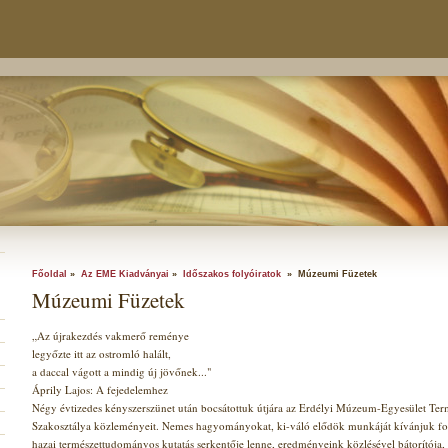
Főoldal
»
Az EME Kiadványai
»
Időszakos folyóiratok
» Múzeumi Füzetek
Múzeumi Füzetek
„Az újrakezdés vakmerő reménye
legyőzte itt az ostromló halált,
a daccal vágott a mindig új jövőnek..."
Áprily Lajos: A fejedelemhez
Négy évtizedes kényszerszünet után bocsátottuk útjára az Erdélyi Múzeum-Egyesület Te
Szakosztálya közleményeit. Nemes hagyományokat, ki-váló elődök munkáját kívánjuk fol
hazai természettudományos kutatás serkentője lenne, eredményeink közlésével bátorítója, t