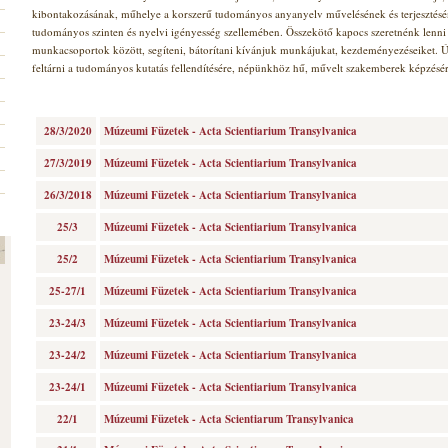
kibontakozásának, műhelye a korszerű tudományos anyanyelv művelésének és terjesztés
tudományos szinten és nyelvi igényesség szellemében. Összekötő kapocs szeretnénk lenni 
munkacsoportok között, segíteni, bátorítani kívánjuk munkájukat, kezdeményezéseiket. Ú
feltárni a tudományos kutatás fellendítésére, népünkhöz hű, művelt szakemberek képzésér
28/3/2020
Múzeumi Füzetek - Acta Scientiarium Transylvanica
27/3/2019
Múzeumi Füzetek - Acta Scientiarium Transylvanica
26/3/2018
Múzeumi Füzetek - Acta Scientiarium Transylvanica
25/3
Múzeumi Füzetek - Acta Scientiarium Transylvanica
25/2
Múzeumi Füzetek - Acta Scientiarium Transylvanica
25-27/1
Múzeumi Füzetek - Acta Scientiarium Transylvanica
23-24/3
Múzeumi Füzetek - Acta Scientiarium Transylvanica
23-24/2
Múzeumi Füzetek - Acta Scientiarium Transylvanica
23-24/1
Múzeumi Füzetek - Acta Scientiarium Transylvanica
22/1
Múzeumi Füzetek - Acta Scientiarum Transylvanica