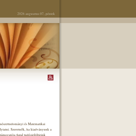
2026 augusztus 07, péntek
rmészettudományi és Matematikai
ytatni. Szeretnők, ha kiadványunk a
ámogatója fiatal tudósjelöltjeink