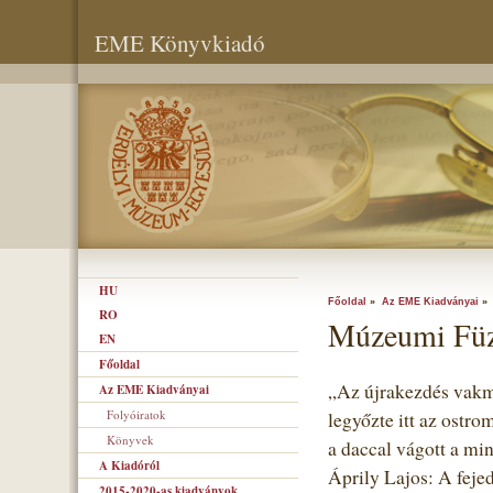
EME Könyvkiadó
HU
Főoldal
»
Az EME Kiadványai
RO
Múzeumi Füz
EN
Főoldal
„Az újrakezdés vak
Az EME Kiadványai
Folyóiratok
legyőzte itt az ostrom
Könyvek
a daccal vágott a min
A Kiadóról
Áprily Lajos: A fej
2015-2020-as kiadványok