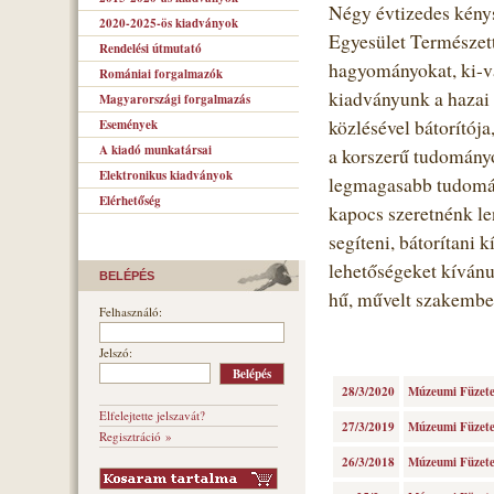
Négy évtizedes kénys
2020-2025-ös kiadványok
Egyesület Természet
Rendelési útmutató
hagyományokat, ki-vá
Romániai forgalmazók
kiadványunk a hazai
Magyarországi forgalmazás
közlésével bátorítója
Események
A kiadó munkatársai
a korszerű tudományo
Elektronikus kiadványok
legmagasabb tudomán
Elérhetőség
kapocs szeretnénk le
segíteni, bátorítani
lehetőségeket kívánu
BELÉPÉS
hű, művelt szakembe
Felhasználó:
Jelszó:
28/3/2020
Múzeumi Füzetek
Elfelejtette jelszavát?
27/3/2019
Múzeumi Füzetek
Regisztráció »
26/3/2018
Múzeumi Füzetek