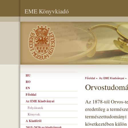
EME Könyvkiadó
HU
Főoldal
»
Az EME Kiadványai
RO
Orvostudomán
EN
Főoldal
Az 1878-tól Orvos-te
Az EME Kiadványai
Folyóiratok
eredetileg a termész
Könyvek
természettudományi s
A Kiadóról
következtében külön 
2015-2020-as kiadványok