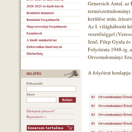
Genersich Antal, az 
2020-2025-ös kiadványok
természettudományi s
Rendelési útmutató
kerülése után, írásai
Romániai forgalmazók
Az I. világháborút k
Magyarországi forgalmazás
vezetőséggel (Veress
Események
A kiadó munkatársai
Jenő, Filep Gyula és 
Elektronikus kiadványok
Folyóirata 1948-ig, 
Elérhetőség
Orvostudományi Szak
A folyóirat honlapja
BELÉPÉS
Felhasználó:
Jelszó:
83
Orvostudományi Értesí
83
Orvostudományi Értesí
Elfelejtette jelszavát?
83
Orvostudományi Értesí
Regisztráció »
83
Orvostudományi Értesí