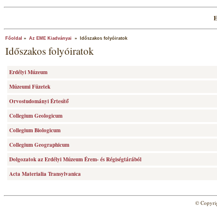
E
Főoldal
»
Az EME Kiadványai
» Időszakos folyóiratok
Időszakos folyóiratok
Erdélyi Múzeum
Múzeumi Füzetek
Orvostudományi Értesí­tő
Collegium Geologicum
Collegium Biologicum
Collegium Geographicum
Dolgozatok az Erdélyi Múzeum Érem- és Régiségtárából
Acta Materialia Transylvanica
© Copyri