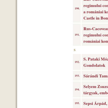
regimului co
190.
a romániai k
Castle in Bo
Rus-Cacovean,
regimului co
191.
romániai ko
S
S. Pataki Móz
192.
Gondolatok
Sárándi Tam
193.
Selyem Zsuzsa
194.
tárgyak, embe
Sepsi Árpád,
195.