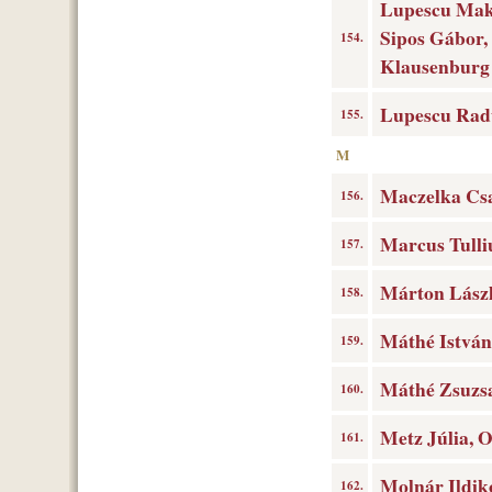
Lupescu Makó
Sipos Gábor, 
154.
Klausenburg
Lupescu Radu
155.
M
Maczelka Csa
156.
Marcus Tulliu
157.
Márton László
158.
Máthé István,
159.
Máthé Zsuzsa
160.
Metz Júlia, O
161.
Molnár Ildik
162.