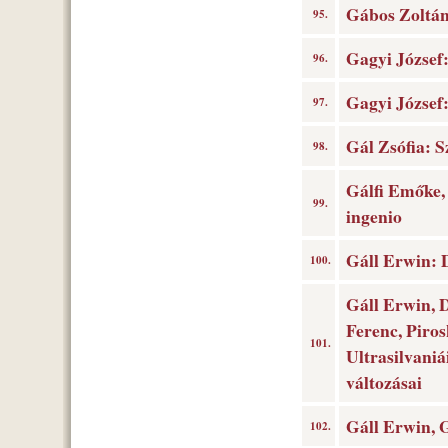
Gábos Zoltá
95.
Gagyi József:
96.
Gagyi József:
97.
Gál Zsófia: S
98.
Gálfi Emőke, 
99.
ingenio
Gáll Erwin: 
100.
Gáll Erwin, 
Ferenc, Piros
101.
Ultrasilvani
változásai
Gáll Erwin, G
102.