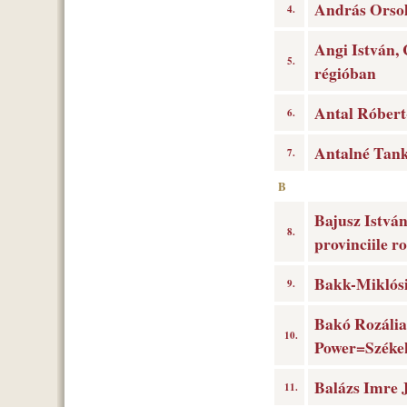
András Orsol
4.
Angi István, 
5.
régióban
Antal Róbert-
6.
Antalné Tank
7.
B
Bajusz István
8.
provinciile r
Bakk-Miklósi
9.
Bakó Rozália 
10.
Power=Székek
Balázs Imre 
11.