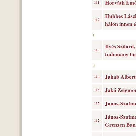
Horváth Emők
111.
Hubbes László
112.
hálón innen é
I
Ilyés Szilárd
113.
tudomány tör
J
Jakab Albert 
114.
Jakó Zsigmond
115.
János-Szatmá
116.
János-Szatmá
117.
Grenzen Band