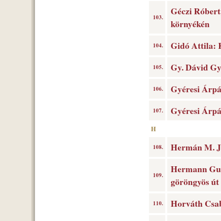
Géczi Róbert
103.
környékén
Gidó Attila: 
104.
Gy. Dávid Gy
105.
Gyéresi Árpád
106.
Gyéresi Árpád
107.
H
Hermán M. Já
108.
Hermann Gusz
109.
göröngyös út
Horváth Csaba
110.