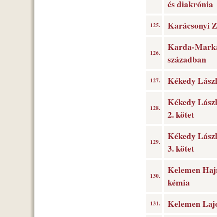
és diakrónia
Karácsonyi Z
125.
Karda-Markal
126.
században
Kékedy László
127.
Kékedy Lászl
128.
2. kötet
Kékedy Lászl
129.
3. kötet
Kelemen Hajn
130.
kémia
Kelemen Lajos
131.