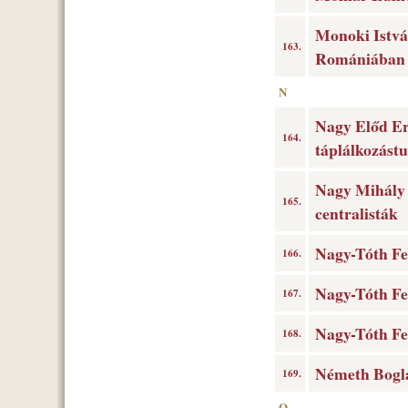
Monoki Istvá
163.
Romániában 
N
Nagy Előd Er
164.
táplálkozást
Nagy Mihály 
165.
centralisták
Nagy-Tóth Fe
166.
Nagy-Tóth Fer
167.
Nagy-Tóth Fe
168.
Németh Boglá
169.
O