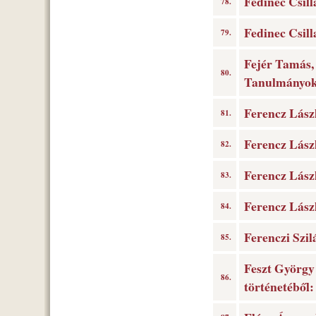
Fedinec Csill
78.
Fedinec Csill
79.
Fejér Tamás, 
80.
Tanulmányok 
Ferencz Lászl
81.
Ferencz Lászl
82.
Ferencz Lászl
83.
Ferencz Lászl
84.
Ferenczi Szil
85.
Feszt György
86.
történetéből: