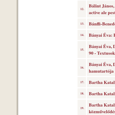
Bálint János,
12.
active ale pes
Bánffi-Bened
13.
Bányai Éva: 
14.
Bányai Éva, 
15.
90 - Textusok
Bányai Éva, 
16.
hamutartója
Bartha Katali
17.
Bartha Katali
18.
Bartha Katal
19.
közművelődés