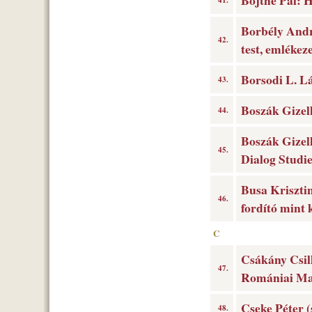
Böjthe Pál: 
41.
Borbély Andrá
42.
test, emlékez
Borsodi L. L
43.
Boszák Gizel
44.
Boszák Gizell
45.
Dialog Studi
Busa Krisztin
46.
fordító mint 
C
Csákány Csill
47.
Romániai Mag
Cseke Péter (s
48.