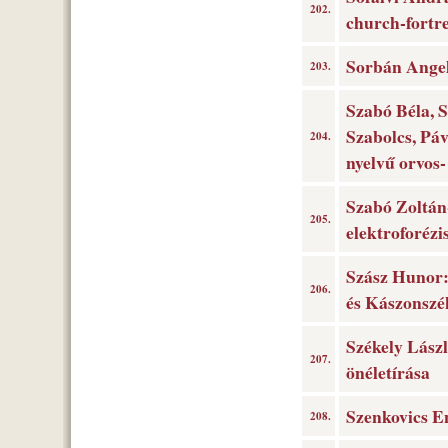
202.
church-fortre
Sorbán Angel
203.
Szabó Béla, S
Szabolcs, Páv
204.
nyelvű orvos-
Szabó Zoltán-
205.
elektroforézis
Szász Hunor:
206.
és Kászonszé
Székely Lászl
207.
önéletírása
Szenkovics E
208.