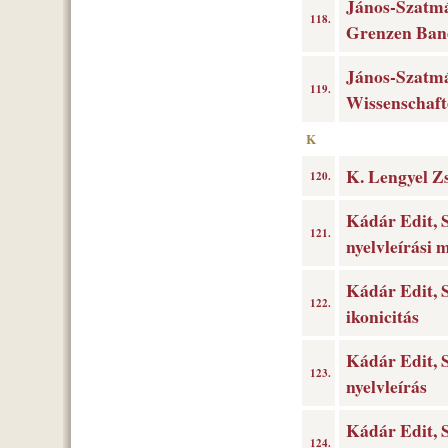
János-Szatmá
118.
Grenzen Band
János-Szatmá
119.
Wissenschaft
K
K. Lengyel Zs
120.
Kádár Edit, S
121.
nyelvleírási 
Kádár Edit, S
122.
ikonicitás
Kádár Edit, S
123.
nyelvleírás
Kádár Edit, S
124.