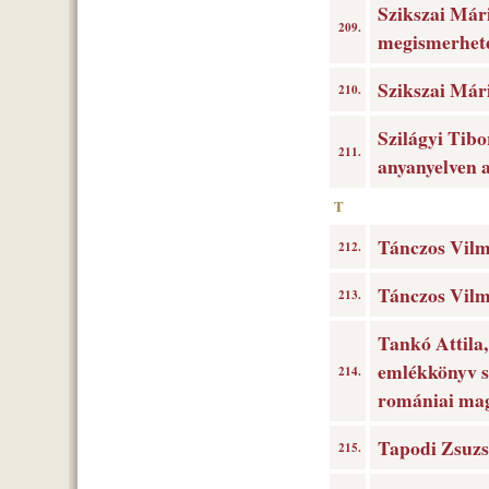
Szikszai Mári
209.
megismerhete
Szikszai Mári
210.
Szilágyi Tibo
211.
anyanyelven 
T
Tánczos Vilm
212.
Tánczos Vilmo
213.
Tankó Attila,
emlékkönyv s
214.
romániai mag
Tapodi Zsuzs
215.