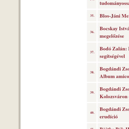
tudományossá
Blos-Jáni Mel
35.
Bocskay Istvá
36.
megelőzése
Bodó Zalán: 
37.
segítségével
Bogdándi Zso
38.
Album amic
Bogdándi Zsol
39.
Kolozsváron 
Bogdándi Zso
40.
erudíció