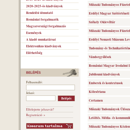
Műszaki Tudományos Füzete
2020-2025-ös kiadványok
Rendelési útmutató
Erdélyi Magyar Szótörténeti
Romániai forgalmazók
Székely Oklevéltár
Magyarországi forgalmazás
Műszaki Tudományos Füzete
Események
A kiadó munkatársai
Erdélyi Nemzeti Múzeum Lev
Elektronikus kiadványok
Tudomány-és Technikatörténe
Elérhetőség
Vándorgyűlések
Romániai Magyar Irodalmi 
BELÉPÉS
Jubileumi kiadványok
Felhasználó:
Emberek és kontextusok
Kölesériana
Jelszó:
Certamen
Műszaki Tudományok Üléssz
Elfelejtette jelszavát?
Regisztráció »
Letöltés. Média- és kommuni
Műszaki Tudományos Közle