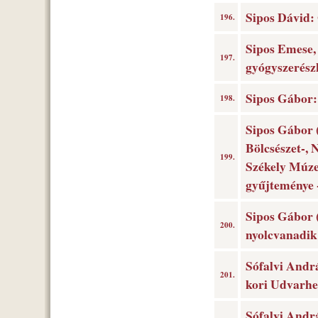
Sipos Dávid:
196.
Sipos Emese,
197.
gyógyszerész
Sipos Gábor:
198.
Sipos Gábor 
Bölcsészet-, 
199.
Székely Múze
gyűjteménye 
Sipos Gábor 
200.
nyolcvanadik
Sófalvi Andr
201.
kori Udvarhe
Sófalvi And