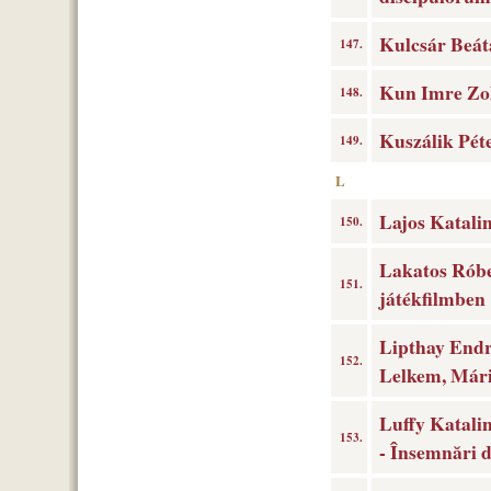
Kulcsár Beát
147.
Kun Imre Zol
148.
Kuszálik Pét
149.
L
Lajos Katalin
150.
Lakatos Rób
151.
játékfilmben
Lipthay Endr
152.
Lelkem, Már
Luffy Katalin
153.
- Însemnări 