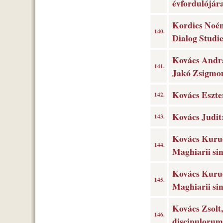
évfordulójár
Kordics Noém
140.
Dialog Studi
Kovács Andrá
141.
Jakó Zsigmon
Kovács Eszter
142.
Kovács Judit:
143.
Kovács Kuruc 
144.
Maghiarii sin
Kovács Kuruc 
145.
Maghiarii sin
Kovács Zsolt,
146.
discipulorum