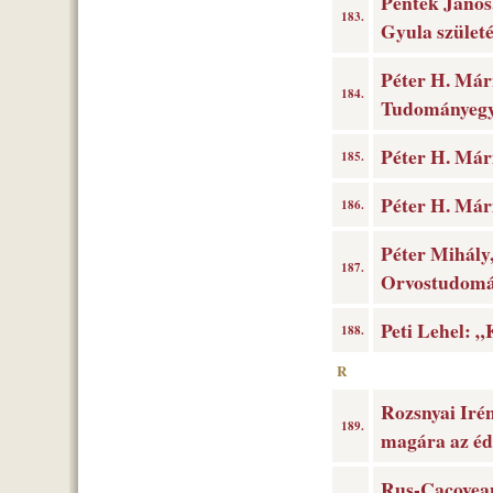
Péntek János
183.
Gyula szület
Péter H. Már
184.
Tudományegy
Péter H. Mári
185.
Péter H. Már
186.
Péter Mihály
187.
Orvostudomán
Peti Lehel: 
188.
R
Rozsnyai Irén
189.
magára az éd
Rus-Cacovean,