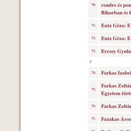
rendre és po
70.
Biharban és 
Entz Géza: E
71.
Entz Géza: Er
72.
Ercsey Gyula
73.
F
Farkas Izabel
74.
Farkas Zoltá
75.
Egyetem tört
Farkas Zoltán
76.
Fazakas Áron
77.