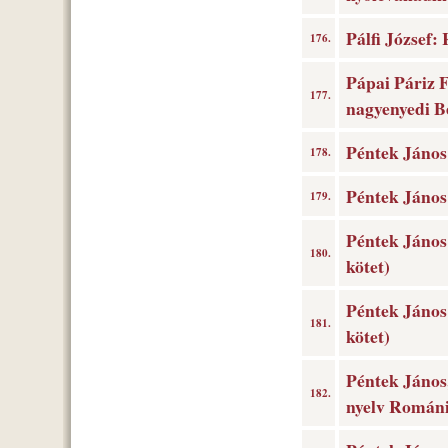
Pálfi József:
176.
Pápai Páriz F
177.
nagyenyedi Be
Péntek János:
178.
Péntek János:
179.
Péntek János 
180.
kötet)
Péntek János 
181.
kötet)
Péntek János,
182.
nyelv Románi