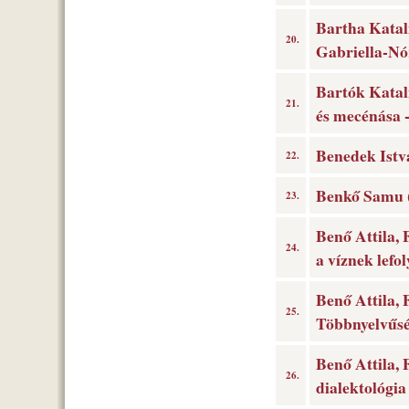
Bartha Katal
20.
Gabriella-Nó
Bartók Katali
21.
és mecénása 
Benedek Istv
22.
Benkő Samu (s
23.
Benő Attila,
24.
a víznek lefol
Benő Attila, 
25.
Többnyelvűs
Benő Attila, 
26.
dialektológia