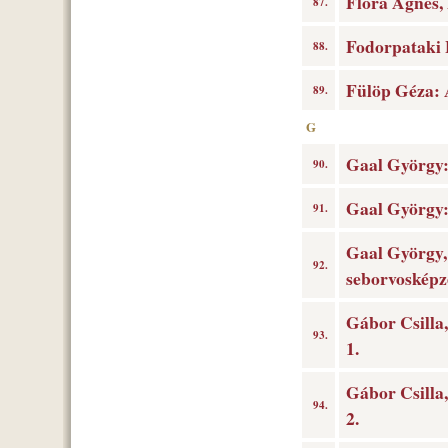
Flóra Ágnes, 
87.
Fodorpataki 
88.
Fülöp Géza: 
89.
G
Gaal György:
90.
Gaal György:
91.
Gaal György, 
92.
seborvosképzé
Gábor Csilla,
93.
1.
Gábor Csilla,
94.
2.