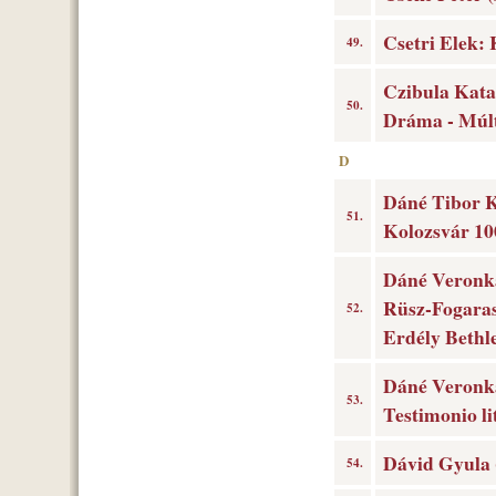
Csetri Elek:
49.
Czibula Kata
50.
Dráma - Múlt 
D
Dáné Tibor K
51.
Kolozsvár 10
Dáné Veronka
Rüsz-Fogarasi
52.
Erdély Bethl
Dáné Veronka
53.
Testimonio l
Dávid Gyula 
54.