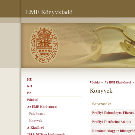
EME Könyvkiadó
HU
Főoldal
»
Az EME Kiadványai
» 
RO
Könyvek
EN
Főoldal
Sorozatok:
Az EME Kiadványai
Erdélyi Tudományos Füzetek
Folyóiratok
Könyvek
Erdélyi Történelmi Adatok
A Kiadóról
Romániai Magyar Bibliográf
2015-2020-as kiadványok