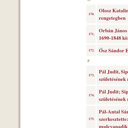
Olosz Katali
170.
rengetegben
Orbán János (
171.
1690-1848 kö
Ősz Sándor E
172.
P
Pál Judit, S
173.
születésének
Pál Judit; Si
174.
születésének
Pál-Antal Sá
szerkesztett
175.
nyolcvanadik