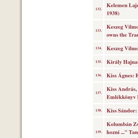
Kelemen Lajos
132.
1938)
Keszeg Vilmos
133.
owns the Tra
Keszeg Vilmos
134.
Király Hajna
135.
Kiss Ágnes: 
136.
Kiss András, 
137.
Emlékkönyv I
Kiss Sándor:
138.
Kolumbán Zsu
hozni ..." Ta
139.