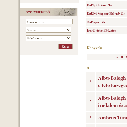
Erdélyi drámatéka
GYORSKERESŐ
Erdélyi Magyar Helynévtár
Tudósportrék
Ipartörténeti Füzetek
Könyvek:
A
B
A
Albu-Balogh 
1.
éltető közege:
Albu-Balogh A
2.
irodalom és a 
Ambrus Tünde
3.