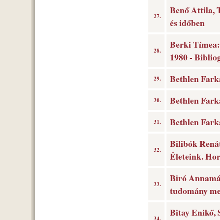
Benő Attila, 
27.
és időben
Berki Tímea:
28.
1980 - Biblio
Bethlen Farka
29.
Bethlen Farka
30.
Bethlen Farka
31.
Bilibók Renát
32.
Életeink. Ho
Biró Annamár
33.
tudomány meg
Bitay Enikő,
34.