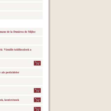
romane de la Dunărea de Mijloc
k: Vizuális találkozások a
ale pesticidelor
sok, kontextusok