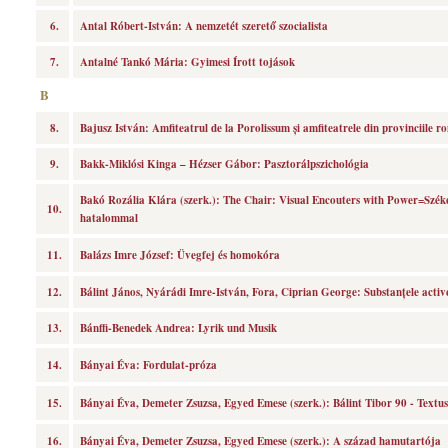
6.
Antal Róbert-István: A nemzetét szerető szocialista
7.
Antalné Tankó Mária: Gyimesi Írott tojások
B
8.
Bajusz István: Amfiteatrul de la Porolissum și amfiteatrele din provinciile 
9.
Bakk-Miklósi Kinga – Hézser Gábor: Pasztorálpszichológia
Bakó Rozália Klára (szerk.): The Chair: Visual Encouters with Power=Széke
10.
hatalommal
11.
Balázs Imre József: Üvegfej és homokóra
12.
Bálint János, Nyárádi Imre-István, Fora, Ciprian George: Substanțele active 
13.
Bánffi-Benedek Andrea: Lyrik und Musik
14.
Bányai Éva: Fordulat-próza
15.
Bányai Éva, Demeter Zsuzsa, Egyed Emese (szerk.): Bálint Tibor 90 - Textu
16.
Bányai Éva, Demeter Zsuzsa, Egyed Emese (szerk.): A század hamutartója