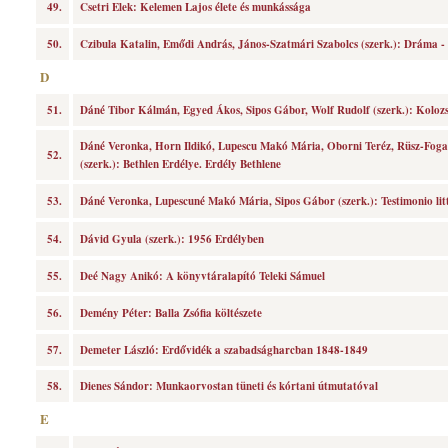
49.
Csetri Elek: Kelemen Lajos élete és munkássága
50.
Czibula Katalin, Emődi András, János-Szatmári Szabolcs (szerk.): Dráma - M
D
51.
Dáné Tibor Kálmán, Egyed Ákos, Sipos Gábor, Wolf Rudolf (szerk.): Koloz
Dáné Veronka, Horn Ildikó, Lupescu Makó Mária, Oborni Teréz, Rüsz-Foga
52.
(szerk.): Bethlen Erdélye. Erdély Bethlene
53.
Dáné Veronka, Lupescuné Makó Mária, Sipos Gábor (szerk.): Testimonio li
54.
Dávid Gyula (szerk.): 1956 Erdélyben
55.
Deé Nagy Anikó: A könyvtáralapító Teleki Sámuel
56.
Demény Péter: Balla Zsófia költészete
57.
Demeter László: Erdővidék a szabadságharcban 1848-1849
58.
Dienes Sándor: Munkaorvostan tüneti és kórtani útmutatóval
E