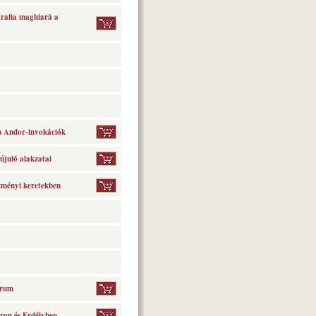
grafia maghiară a
th Andor-invokációk
juló alakzatai
zményi keretekben
orum
áron és Erdélyben