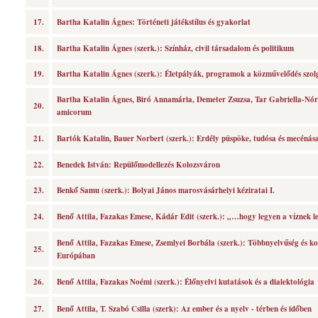
17.
Bartha Katalin Ágnes: Történeti játékstílus és gyakorlat
18.
Bartha Katalin Ágnes (szerk.): Színház, civil társadalom és politikum
19.
Bartha Katalin Ágnes (szerk.): Életpályák, programok a közművelődés szol
Bartha Katalin Ágnes, Biró Annamária, Demeter Zsuzsa, Tar Gabriella-Nór
20.
amicorum
21.
Bartók Katalin, Bauer Norbert (szerk.): Erdély püspöke, tudósa és mecénás
22.
Benedek István: Repülőmodellezés Kolozsváron
23.
Benkő Samu (szerk.): Bolyai János marosvásárhelyi kéziratai I.
24.
Benő Attila, Fazakas Emese, Kádár Edit (szerk.): „…hogy legyen a víznek le
Benő Attila, Fazakas Emese, Zsemlyei Borbála (szerk.): Többnyelvűség és 
25.
Európában
26.
Benő Attila, Fazakas Noémi (szerk.): Élőnyelvi kutatások és a dialektológia
27.
Benő Attila, T. Szabó Csilla (szerk): Az ember és a nyelv - térben és időben