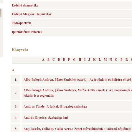
Erdélyi drámatéka
Erdélyi Magyar Helynévtár
Tudósportrék
Ipartörténeti Füzetek
Könyvek:
A
B
C
D
E
F
G
H
I
J
K
L
M
N
O
P
R
A
1.
Albu-Balogh Andrea, János Szabolcs (szerk.): Az irodalom és kultúra éltető k
Albu-Balogh Andrea, János Szabolcs, Verók Attila (szerk.): Az irodalom és a
2.
lokális és a regionális
3.
Ambrus Tünde: A falvak látogatógazdasága
4.
András Orsolya: Szabadra írni
5.
Angi István, Csákány Csilla szerk.: Zenei művelődésünk a változó régióban