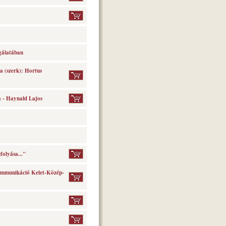
gálatában
a (szerk): Hortus
a - Haynald Lajos
folyása..."
kommunikáció Kelet-Közép-