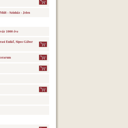
últ - Színház - Jelen
svár 1000 éve
rasi Enikő, Sipos Gábor
tterarum