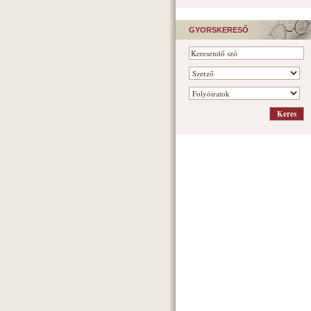
GYORSKERESŐ