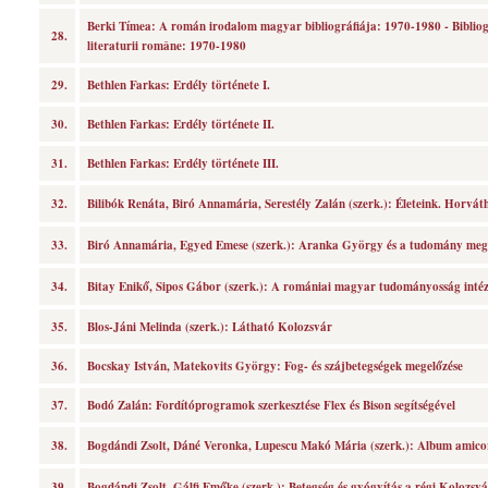
Berki Tímea: A román irodalom magyar bibliográfiája: 1970-1980 - Biblio
28.
literaturii române: 1970-1980
29.
Bethlen Farkas: Erdély története I.
30.
Bethlen Farkas: Erdély története II.
31.
Bethlen Farkas: Erdély története III.
32.
Bilibók Renáta, Biró Annamária, Serestély Zalán (szerk.): Életeink. Horvá
33.
Biró Annamária, Egyed Emese (szerk.): Aranka György és a tudomány megú
34.
Bitay Enikő, Sipos Gábor (szerk.): A romániai magyar tudományosság inté
35.
Blos-Jáni Melinda (szerk.): Látható Kolozsvár
36.
Bocskay István, Matekovits György: Fog- és szájbetegségek megelőzése
37.
Bodó Zalán: Fordítóprogramok szerkesztése Flex és Bison segítségével
38.
Bogdándi Zsolt, Dáné Veronka, Lupescu Makó Mária (szerk.): Album amic
39.
Bogdándi Zsolt, Gálfi Emőke (szerk.): Betegség és gyógyítás a régi Kolozsv