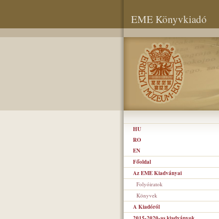
EME Könyvkiadó
HU
RO
EN
Főoldal
Az EME Kiadványai
Folyóiratok
Könyvek
A Kiadóról
2015-2020-as kiadványok