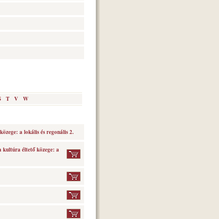
S
T
V
W
özege: a lokális és regonális 2.
 kultúra éltető közege: a