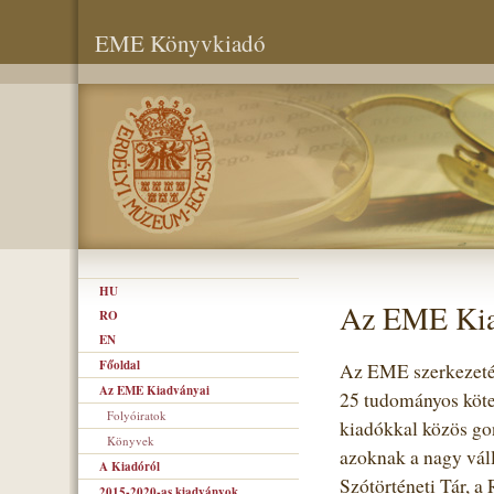
EME Könyvkiadó
HU
Az EME Kia
RO
EN
Főoldal
Az EME szerkezetén
Az EME Kiadványai
25 tudományos kötet
Folyóiratok
kiadókkal közös gon
Könyvek
azoknak a nagy vál
A Kiadóról
Szótörténeti Tár, a
2015-2020-as kiadványok