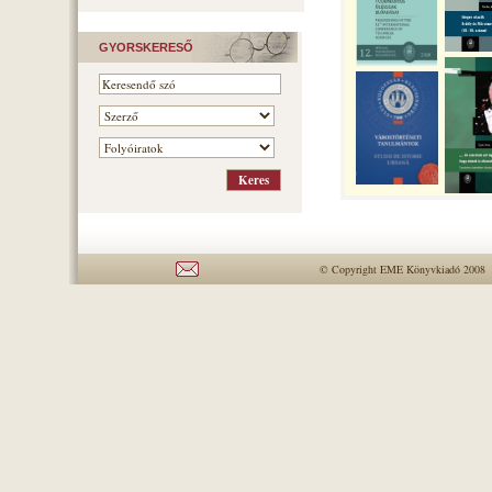
GYORSKERESŐ
© Copyright EME Könyvkiadó 2008