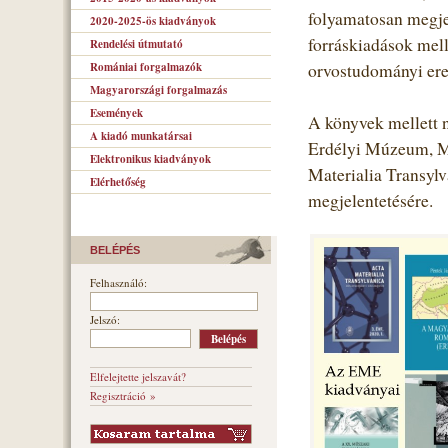
folyamatosan megje
2020-2025-ös kiadványok
forráskiadások mell
Rendelési útmutató
Romániai forgalmazók
orvostudományi ere
Magyarországi forgalmazás
Események
A könyvek mellett 
A kiadó munkatársai
Erdélyi Múzeum, M
Elektronikus kiadványok
Materialia Transyl
Elérhetőség
megjelentetésére.
BELÉPÉS
Felhasználó:
Jelszó:
Elfelejtette jelszavát?
Regisztráció »